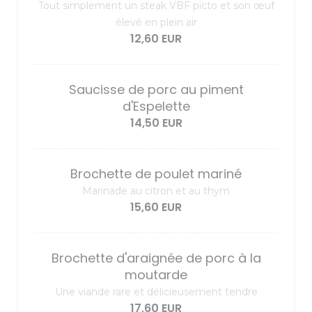
Tout simplement un steak VBF picto et son œuf
élevé en plein air
12,60 EUR
Saucisse de porc au piment
d'Espelette
14,50 EUR
Brochette de poulet mariné
Marinade au citron et au thym
15,60 EUR
Brochette d'araignée de porc à la
moutarde
Une viande rare et délicieusement tendre
17,60 EUR