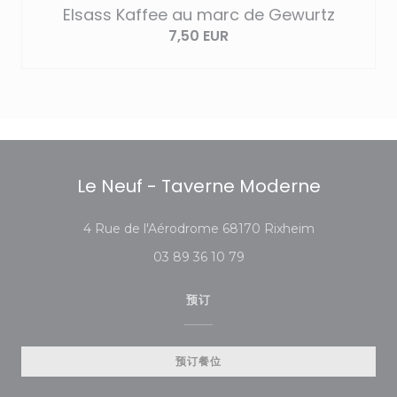
Elsass Kaffee au marc de Gewurtz
7,50 EUR
Le Neuf - Taverne Moderne
((在新窗口中打
4 Rue de l'Aérodrome 68170 Rixheim
03 89 36 10 79
预订
预订餐位