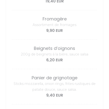
19,40 EUR
Fromagère
Assortiment de fromages
9,90 EUR
Beignets d’oignons
200g de beignets à la bière, sauce salsa
6,20 EUR
Panier de grignotage
Sticks mozzarella, onion rings, frites rustiques de
patate douce, sauce salsa.
9,40 EUR