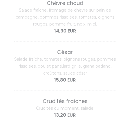
Chèvre chaud
Salade fraîche, fromage de chèvre sur pain de
campagne, pommes rissolées, tomates, oignons
rouges, pomme fruit, noix, miel.
14,90 EUR
César
Salade fraîche, tomates, oignons rouges, pommes
rissolées, poulet pané,lard grillé, grana padano,
croûtons, sauce césar
15,80 EUR
Crudités fraîches
Crudités du moment, salade.
13,20 EUR