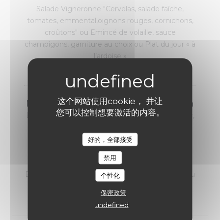
Salade Vigneronne "Cervelas, salade faîche,
tomates, emmental,oignons rouges, cornichons,
croûtons" ou Emincé de volaille, sauce
champigons, garniture au choix ou Plat du jour « à
l’ardoise »
12,50 EUR
这个网站使用cookie， 并让
MENU ENFANT Plat + Dessert + Boisson
您可以控制想要激活的内容。
Burger Pain Bretzel, steak haché, sauce cheddar,
frites ou haricots Fish & chips 2 aiguillettes de
colin, frites Poulet pané Frites ou haricots
好的，全部接受
Jambon-frites + 2 boules de glace ou petite
禁用
profiterole ou marshmallow sauce choco +
Boisson 18 cl : Sirop à l’eau ou Diabolo ou Coca ou
个性化
Thé glacé Cocktail Virgin Planteur + 1€
保密政策
9,00 EUR
undefined