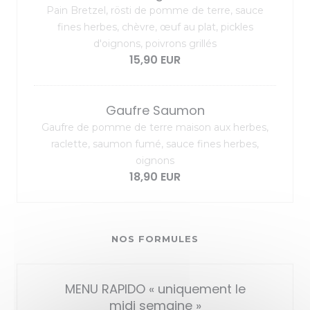
Pain Bretzel, rösti de pomme de terre, sauce
fines herbes, chèvre, œuf au plat, pickles
d'oignons, poivrons grillés
15,90 EUR
Gaufre Saumon
Gaufre de pomme de terre maison aux herbes,
raclette, saumon fumé, sauce fines herbes,
oignons
18,90 EUR
NOS FORMULES
MENU RAPIDO « uniquement le
midi semaine »