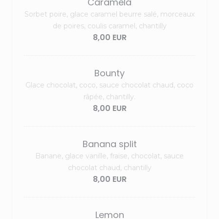
Caramela
Sorbet poire, glace caramel beurre salé, morceaux
de poires, coulis caramel, chantilly
8,00 EUR
Bounty
Glace chocolat, coco, sauce chocolat chaud, coco
râpée, chantilly.
8,00 EUR
Banana split
Banane, glace vanille, fraise, chocolat, sauce
chocolat chaud, chantilly
8,00 EUR
Lemon