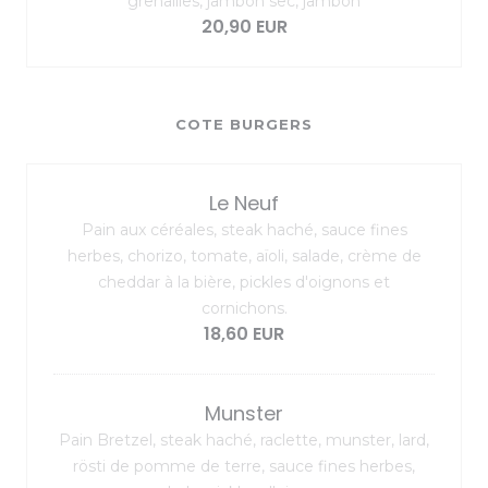
grenailles, jambon sec, jambon
20,90 EUR
COTE BURGERS
Le Neuf
Pain aux céréales, steak haché, sauce fines
herbes, chorizo, tomate, aïoli, salade, crème de
cheddar à la bière, pickles d'oignons et
cornichons.
18,60 EUR
Munster
Pain Bretzel, steak haché, raclette, munster, lard,
rösti de pomme de terre, sauce fines herbes,