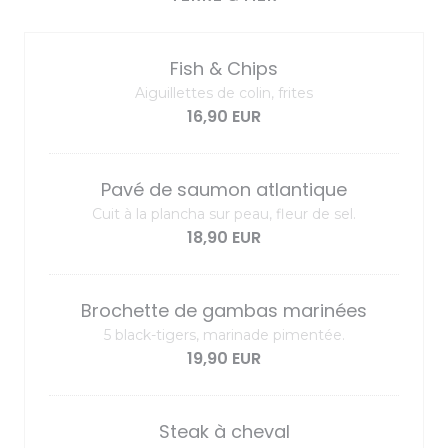
Fish & Chips
Aiguillettes de colin, frites
16,90 EUR
Pavé de saumon atlantique
Cuit à la plancha sur peau, fleur de sel.
18,90 EUR
Brochette de gambas marinées
5 black-tigers, marinade pimentée.
19,90 EUR
Steak à cheval