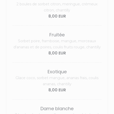
2 boules de sorbet citron, meringue, crémeux
citron, chantilly
8,00 EUR
Fruitée
Sorbet poire, framboise, mangue, morceaux
d'ananas et de poires, coulis fruits rouge, chantilly
8,00 EUR
Exotique
Glace coco, sorbet mangue, ananas frais, coulis
ananas, chantilly
8,00 EUR
Dame blanche