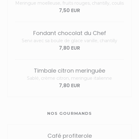
Meringue moelleuse, fruits rouges, chantilly, coulis
7,50 EUR
Fondant chocolat du Chef
Servi avec sa boule de glace vanille, chantilly
7,80 EUR
Timbale citron meringuée
Sablé, crème citron, meringue italienne
7,80 EUR
NOS GOURMANDS
Café profiterole