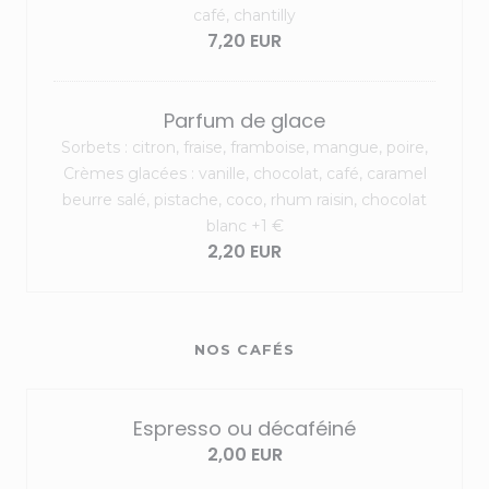
café, chantilly
7,20 EUR
Parfum de glace
Sorbets : citron, fraise, framboise, mangue, poire,
Crèmes glacées : vanille, chocolat, café, caramel
beurre salé, pistache, coco, rhum raisin, chocolat
blanc +1 €
2,20 EUR
NOS CAFÉS
Espresso ou décaféiné
2,00 EUR