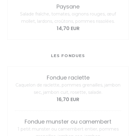
Paysane
Salade fraîche, tomates, oignons rouges, œuf
mollet, lardons, croûtons, pommes rissolées.
14,70 EUR
LES FONDUES
Fondue raclette
Caquelon de raclette, pommes grenailles, jambon
sec, jambon cuit, rosette, salade.
16,70 EUR
Fondue munster ou camembert
1 petit munster ou camembert entier, pommes