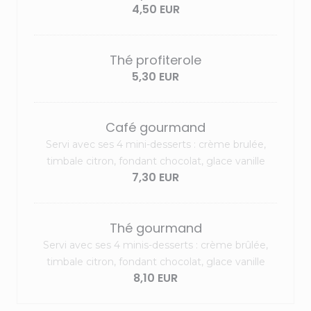
4,50 EUR
Thé profiterole
5,30 EUR
Café gourmand
Servi avec ses 4 mini-desserts : crème brulée,
timbale citron, fondant chocolat, glace vanille
7,30 EUR
Thé gourmand
Servi avec ses 4 minis-desserts : crème brûlée,
timbale citron, fondant chocolat, glace vanille
8,10 EUR