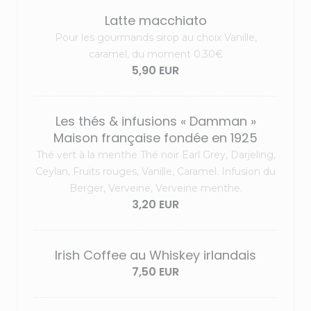
Latte macchiato
Pour les gourmands sirop au choix Vanille,
caramel, du moment 0.30€
5,90 EUR
Les thés & infusions « Damman »
Maison française fondée en 1925
Thé vert à la menthe Thé noir Earl Grey, Darjeling,
Ceylan, Fruits rouges, Vanille, Caramel. Infusion du
Berger, Verveine, Verveine menthe.
3,20 EUR
Irish Coffee au Whiskey irlandais
7,50 EUR