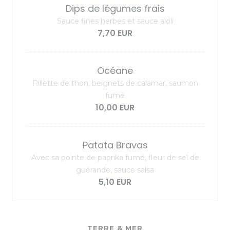
Dips de légumes frais
Sauce fines herbes et sauce aïoli
7,70 EUR
Océane
Rillette de thon, beignets de calamar, saumon
fumé
10,00 EUR
Patata Bravas
Avec sa pointe de paprika fumé, fleur de sel de
guérande, sauce salsa
5,10 EUR
TERRE & MER