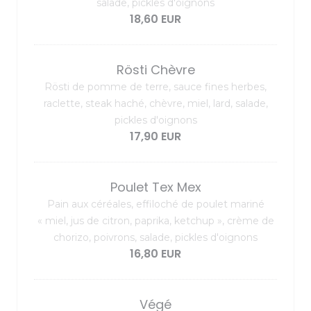
salade, pickles d'oignons
18,60 EUR
Rösti Chèvre
Rösti de pomme de terre, sauce fines herbes,
raclette, steak haché, chèvre, miel, lard, salade,
pickles d'oignons
17,90 EUR
Poulet Tex Mex
Pain aux céréales, effiloché de poulet mariné
« miel, jus de citron, paprika, ketchup », crème de
chorizo, poivrons, salade, pickles d'oignons
16,80 EUR
Végé