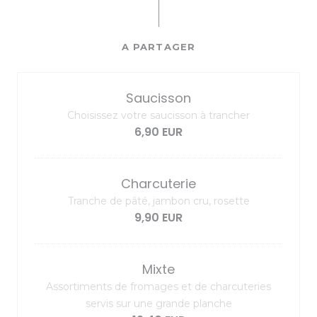
A PARTAGER
Saucisson
Choisissez votre saucisson à trancher
6,90 EUR
Charcuterie
Tranche de pâté, jambon cru, rosette
9,90 EUR
Mixte
Assortiments de fromages et de charcuteries
servis sur une grande planche