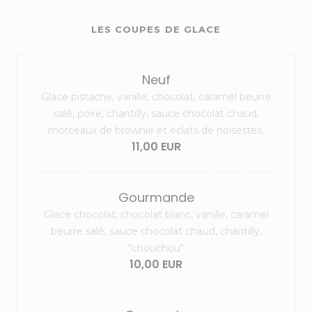
LES COUPES DE GLACE
Neuf
Glace pistache, vanille, chocolat, caramel beurre
salé, poire, chantilly, sauce chocolat chaud,
morceaux de brownie et éclats de noisettes.
11,00 EUR
Gourmande
Glace chocolat, chocolat blanc, vanille, caramel
beurre salé, sauce chocolat chaud, chantilly,
"chouchou"
10,00 EUR