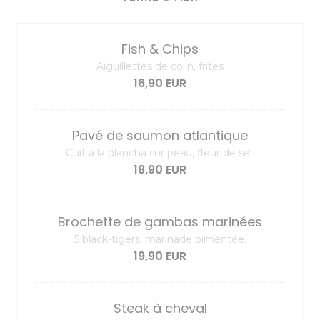
Fish & Chips
Aiguillettes de colin, frites
16,90 EUR
Pavé de saumon atlantique
Cuit à la plancha sur peau, fleur de sel.
18,90 EUR
Brochette de gambas marinées
5 black-tigers, marinade pimentée.
19,90 EUR
Steak à cheval