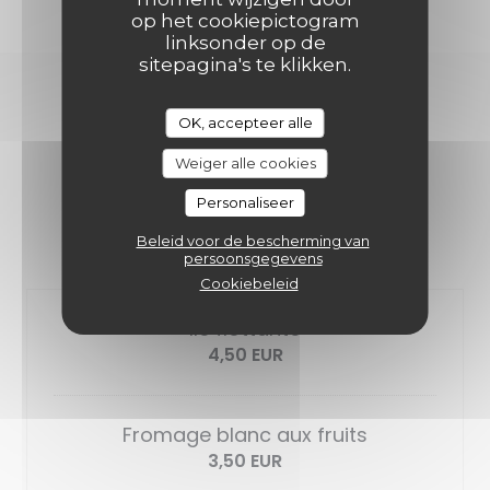
op het cookiepictogram
linksonder op de
sitepagina's te klikken.
DOUCEURS & CAFÉS
OK, accepteer alle
Weiger alle cookies
Personaliseer
Beleid voor de bescherming van
LES DESSERT
persoonsgegevens
Cookiebeleid
Ile flottante
4,50 EUR
Fromage blanc aux fruits
3,50 EUR