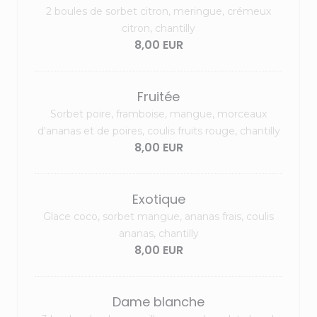
2 boules de sorbet citron, meringue, crémeux
citron, chantilly
8,00 EUR
Fruitée
Sorbet poire, framboise, mangue, morceaux
d'ananas et de poires, coulis fruits rouge, chantilly
8,00 EUR
Exotique
Glace coco, sorbet mangue, ananas frais, coulis
ananas, chantilly
8,00 EUR
Dame blanche