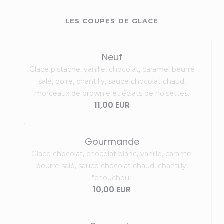
LES COUPES DE GLACE
Neuf
Glace pistache, vanille, chocolat, caramel beurre
salé, poire, chantilly, sauce chocolat chaud,
morceaux de brownie et éclats de noisettes.
11,00 EUR
Gourmande
Glace chocolat, chocolat blanc, vanille, caramel
beurre salé, sauce chocolat chaud, chantilly,
"chouchou"
10,00 EUR