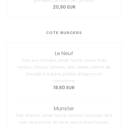
grenailles, jambon sec, jambon
20,90 EUR
COTE BURGERS
Le Neuf
Pain aux céréales, steak haché, sauce fines
herbes, chorizo, tomate, aïoli, salade, crème de
cheddar à la bière, pickles d'oignons et
cornichons.
18,60 EUR
Munster
Pain Bretzel, steak haché, raclette, munster, lard,
rösti de pomme de terre, sauce fines herbes,