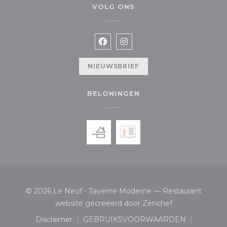
VOLG ONS
Facebook ((opent in een nieuw
Instagram ((opent in een
NIEUWSBRIEF
BELONINGEN
© 2026 Le Neuf - Taverne Moderne — Restaurant
((opent in een 
website gecreëerd door
Zenchef
Disclaimer
GEBRUIKSVOORWAARDEN
((opent in een nieuw venster))
((opent in een nieuw ven