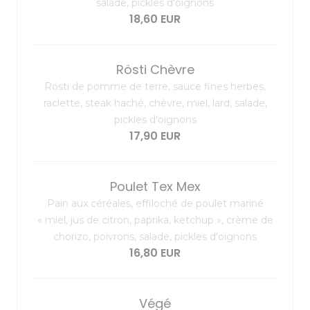
salade, pickles d'oignons
18,60 EUR
Rösti Chèvre
Rösti de pomme de terre, sauce fines herbes,
raclette, steak haché, chèvre, miel, lard, salade,
pickles d'oignons
17,90 EUR
Poulet Tex Mex
Pain aux céréales, effiloché de poulet mariné
« miel, jus de citron, paprika, ketchup », crème de
chorizo, poivrons, salade, pickles d'oignons
16,80 EUR
Végé