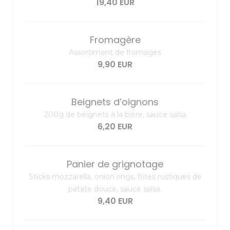
19,40 EUR
Fromagère
Assortiment de fromages
9,90 EUR
Beignets d’oignons
200g de beignets à la bière, sauce salsa
6,20 EUR
Panier de grignotage
Sticks mozzarella, onion rings, frites rustiques de
patate douce, sauce salsa.
9,40 EUR