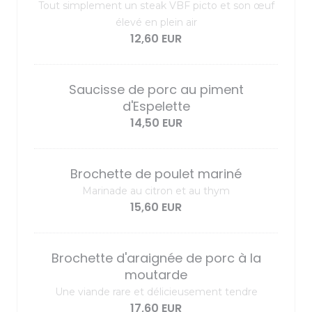
Tout simplement un steak VBF picto et son œuf
élevé en plein air
12,60 EUR
Saucisse de porc au piment
d'Espelette
14,50 EUR
Brochette de poulet mariné
Marinade au citron et au thym
15,60 EUR
Brochette d'araignée de porc à la
moutarde
Une viande rare et délicieusement tendre
17,60 EUR