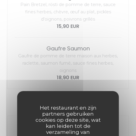
Pain Bretzel, rösti de pomme de terre, sauce
fines herbes, chèvre, œuf au plat, pickles
d'oignons, poivrons grillés
15,90 EUR
Gaufre Saumon
Gaufre de pomme de terre maison aux herbes,
raclette, saumon fumé, sauce fines herbes,
oignons
18,90 EUR
NOS FORMULES
Het restaurant en zijn
partners gebruiken
cookies op deze site, wat
kan leiden tot de
MENU RAPIDO « uniquement le
verzameling van
midi semaine »