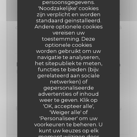
persoonsgegevens.
Salade Vigneronne "Cervelas, salade faîche,
'Noodzakelijke' cookies
tomates, emmental,oignons rouges, cornichons,
zijn verplicht en worden
standaard geïnstalleerd.
croûtons" ou Emincé de volaille, sauce
Andere optionele cookies
champigons, garniture au choix ou Plat du jour « à
vereisen uw
l’ardoise »
toestemming. Deze
12,50 EUR
optionele cookies
worden gebruikt om uw
navigatie te analyseren,
het sitepubliek te meten,
MENU ENFANT Plat + Dessert + Boisson
functies te bieden (bijv.
Burger Pain Bretzel, steak haché, sauce cheddar,
gerelateerd aan sociale
frites ou haricots Fish & chips 2 aiguillettes de
netwerken) of
colin, frites Poulet pané Frites ou haricots
gepersonaliseerde
advertenties of inhoud
Jambon-frites + 2 boules de glace ou petite
weer te geven. Klik op
profiterole ou marshmallow sauce choco +
'OK, accepteer alle',
Boisson 18 cl : Sirop à l’eau ou Diabolo ou Coca ou
'Weiger alle' of
Thé glacé Cocktail Virgin Planteur + 1€
'Personaliseer' om uw
9,00 EUR
voorkeuren te beheren. U
kunt uw keuzes op elk
moment wijzigen door