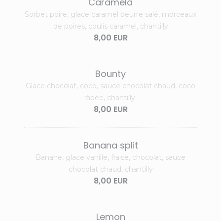
Caramela
Sorbet poire, glace caramel beurre salé, morceaux
de poires, coulis caramel, chantilly
8,00 EUR
Bounty
Glace chocolat, coco, sauce chocolat chaud, coco
râpée, chantilly.
8,00 EUR
Banana split
Banane, glace vanille, fraise, chocolat, sauce
chocolat chaud, chantilly
8,00 EUR
Lemon