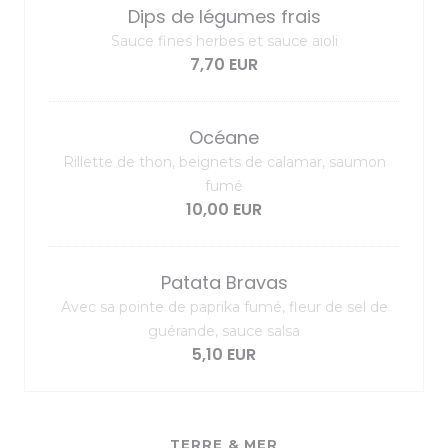
Dips de légumes frais
Sauce fines herbes et sauce aïoli
7,70 EUR
Océane
Rillette de thon, beignets de calamar, saumon
fumé
10,00 EUR
Patata Bravas
Avec sa pointe de paprika fumé, fleur de sel de
guérande, sauce salsa
5,10 EUR
TERRE & MER