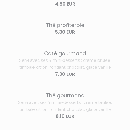
4,50 EUR
Thé profiterole
5,30 EUR
Café gourmand
Servi avec ses 4 mini-desserts : crème brulée,
timbale citron, fondant chocolat, glace vanille
7,30 EUR
Thé gourmand
Servi avec ses 4 minis-desserts : crème brûlée,
timbale citron, fondant chocolat, glace vanille
8,10 EUR