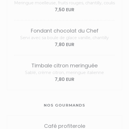
Meringue moelleuse, fruits rouges, chantilly, coulis
7,50 EUR
Fondant chocolat du Chef
Servi avec sa boule de glace vanille, chantilly
7,80 EUR
Timbale citron meringuée
Sablé, crème citron, meringue italienne
7,80 EUR
NOS GOURMANDS
Café profiterole