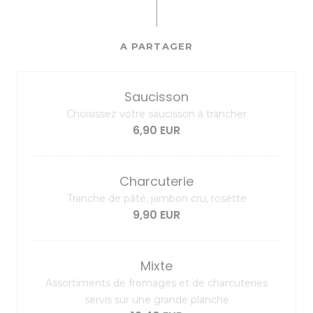
A PARTAGER
Saucisson
Choisissez votre saucisson à trancher
6,90 EUR
Charcuterie
Tranche de pâté, jambon cru, rosette
9,90 EUR
Mixte
Assortiments de fromages et de charcuteries
servis sur une grande planche