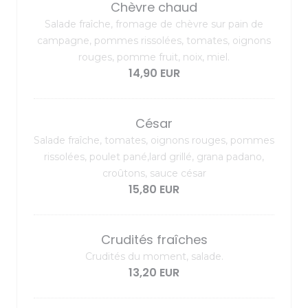
Chèvre chaud
Salade fraîche, fromage de chèvre sur pain de
campagne, pommes rissolées, tomates, oignons
rouges, pomme fruit, noix, miel.
14,90 EUR
César
Salade fraîche, tomates, oignons rouges, pommes
rissolées, poulet pané,lard grillé, grana padano,
croûtons, sauce césar
15,80 EUR
Crudités fraîches
Crudités du moment, salade.
13,20 EUR