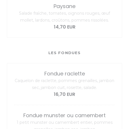
Paysane
Salade fraîche, tomates, oignons rouges, œuf
mollet, lardons, croûtons, pommes rissolées.
14,70 EUR
LES FONDUES
Fondue raclette
Caquelon de raclette, pommes grenailles, jambon
sec, jambon cuit, rosette, salade.
16,70 EUR
Fondue munster ou camembert
1 petit munster ou camembert entier, pommes