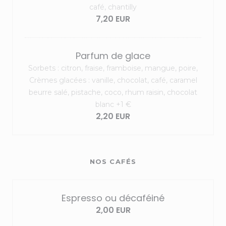
café, chantilly
7,20 EUR
Parfum de glace
Sorbets : citron, fraise, framboise, mangue, poire,
Crèmes glacées : vanille, chocolat, café, caramel
beurre salé, pistache, coco, rhum raisin, chocolat
blanc +1 €
2,20 EUR
NOS CAFÉS
Espresso ou décaféiné
2,00 EUR