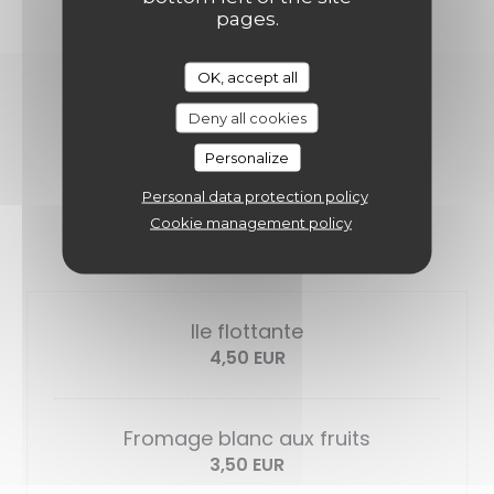
pages.
OK, accept all
Deny all cookies
DOUCEURS & CAFÉS
Personalize
Personal data protection policy
Cookie management policy
LES DESSERT
Ile flottante
4,50 EUR
Fromage blanc aux fruits
3,50 EUR