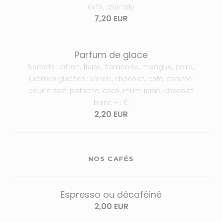
café, chantilly
7,20 EUR
Parfum de glace
Sorbets : citron, fraise, framboise, mangue, poire,
Crèmes glacées : vanille, chocolat, café, caramel
beurre salé, pistache, coco, rhum raisin, chocolat
blanc +1 €
2,20 EUR
NOS CAFÉS
Espresso ou décaféiné
2,00 EUR