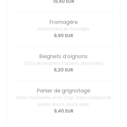
19,40 EUR
Fromagère
Assortiment de fromages
9,90 EUR
Beignets d’oignons
200g de beignets à la bière, sauce salsa
6,20 EUR
Panier de grignotage
Sticks mozzarella, onion rings, frites rustiques de
patate douce, sauce salsa.
9,40 EUR