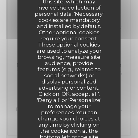
this site, which may
Salade Vigneronne "Cervelas, salade faîche,
involve the collection of
tomates, emmental,oignons rouges, cornichons,
personal data. 'Necessary'
cookies are mandatory
croûtons" ou Emincé de volaille, sauce
and installed by default.
champigons, garniture au choix ou Plat du jour « à
Other optional cookies
l’ardoise »
require your consent.
12,50 EUR
These optional cookies
are used to analyze your
browsing, measure site
audience, provide
MENU ENFANT Plat + Dessert + Boisson
features (e.g., related to
Burger Pain Bretzel, steak haché, sauce cheddar,
social networks) or
frites ou haricots Fish & chips 2 aiguillettes de
display personalized
colin, frites Poulet pané Frites ou haricots
advertising or content.
Click on 'OK, accept all',
Jambon-frites + 2 boules de glace ou petite
'Deny all' or 'Personalize'
profiterole ou marshmallow sauce choco +
to manage your
Boisson 18 cl : Sirop à l’eau ou Diabolo ou Coca ou
preferences. You can
Thé glacé Cocktail Virgin Planteur + 1€
change your choices at
9,00 EUR
any time by clicking on
the cookie icon at the
bottom left of the site