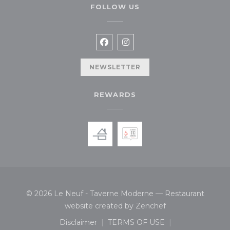
FOLLOW US
Facebook ((opens in a new wi
Instagram ((opens in a n
NEWSLETTER
REWARDS
© 2026 Le Neuf - Taverne Moderne — Restaurant
((opens in a new 
website created by
Zenchef
Disclaimer
TERMS OF USE
((opens in a new window))
((opens in a new window