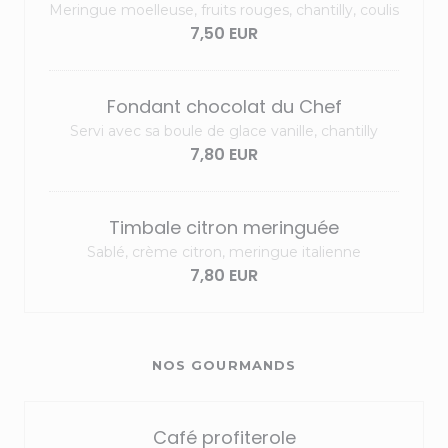
Meringue moelleuse, fruits rouges, chantilly, coulis
7,50 EUR
Fondant chocolat du Chef
Servi avec sa boule de glace vanille, chantilly
7,80 EUR
Timbale citron meringuée
Sablé, crème citron, meringue italienne
7,80 EUR
NOS GOURMANDS
Café profiterole