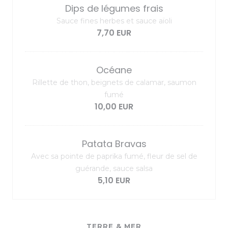
Dips de légumes frais
Sauce fines herbes et sauce aïoli
7,70 EUR
Océane
Rillette de thon, beignets de calamar, saumon
fumé
10,00 EUR
Patata Bravas
Avec sa pointe de paprika fumé, fleur de sel de
guérande, sauce salsa
5,10 EUR
TERRE & MER