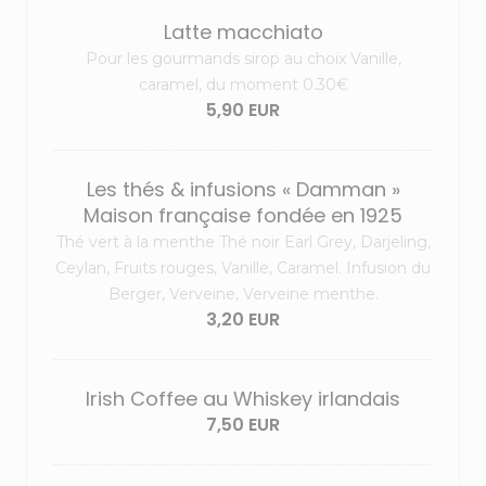
Latte macchiato
Pour les gourmands sirop au choix Vanille,
caramel, du moment 0.30€
5,90 EUR
Les thés & infusions « Damman »
Maison française fondée en 1925
Thé vert à la menthe Thé noir Earl Grey, Darjeling,
Ceylan, Fruits rouges, Vanille, Caramel. Infusion du
Berger, Verveine, Verveine menthe.
3,20 EUR
Irish Coffee au Whiskey irlandais
7,50 EUR