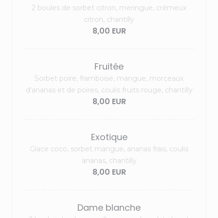
2 boules de sorbet citron, meringue, crémeux
citron, chantilly
8,00 EUR
Fruitée
Sorbet poire, framboise, mangue, morceaux
d'ananas et de poires, coulis fruits rouge, chantilly
8,00 EUR
Exotique
Glace coco, sorbet mangue, ananas frais, coulis
ananas, chantilly
8,00 EUR
Dame blanche