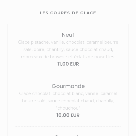
LES COUPES DE GLACE
Neuf
Glace pistache, vanille, chocolat, caramel beurre
salé, poire, chantilly, sauce chocolat chaud,
morceaux de brownie et éclats de noisettes.
11,00 EUR
Gourmande
Glace chocolat, chocolat blanc, vanille, caramel
beurre salé, sauce chocolat chaud, chantilly,
"chouchou"
10,00 EUR