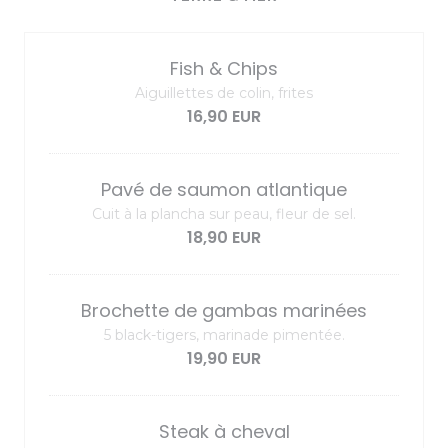
Fish & Chips
Aiguillettes de colin, frites
16,90 EUR
Pavé de saumon atlantique
Cuit à la plancha sur peau, fleur de sel.
18,90 EUR
Brochette de gambas marinées
5 black-tigers, marinade pimentée.
19,90 EUR
Steak à cheval