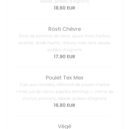
salade, pickles d'oignons
18,60 EUR
Rösti Chèvre
Rösti de pomme de terre, sauce fines herbes,
raclette, steak haché, chèvre, miel, lard, salade,
pickles d'oignons
17,90 EUR
Poulet Tex Mex
Pain aux céréales, effiloché de poulet mariné
« miel, jus de citron, paprika, ketchup », crème de
chorizo, poivrons, salade, pickles d'oignons
16,80 EUR
Végé