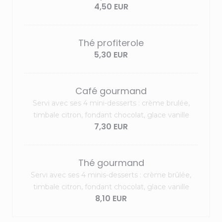
4,50 EUR
Thé profiterole
5,30 EUR
Café gourmand
Servi avec ses 4 mini-desserts : crème brulée,
timbale citron, fondant chocolat, glace vanille
7,30 EUR
Thé gourmand
Servi avec ses 4 minis-desserts : crème brûlée,
timbale citron, fondant chocolat, glace vanille
8,10 EUR