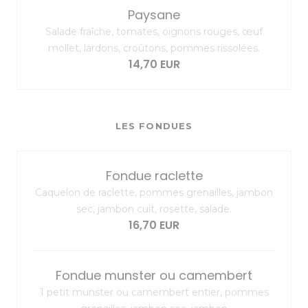
Paysane
Salade fraîche, tomates, oignons rouges, œuf
mollet, lardons, croûtons, pommes rissolées.
14,70 EUR
LES FONDUES
Fondue raclette
Caquelon de raclette, pommes grenailles, jambon
sec, jambon cuit, rosette, salade.
16,70 EUR
Fondue munster ou camembert
1 petit munster ou camembert entier, pommes