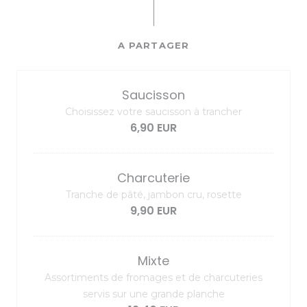
A PARTAGER
Saucisson
Choisissez votre saucisson à trancher
6,90 EUR
Charcuterie
Tranche de pâté, jambon cru, rosette
9,90 EUR
Mixte
Assortiments de fromages et de charcuteries
servis sur une grande planche