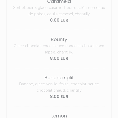
Caramela
Sorbet poire, glace caramel beurre salé, morceaux
de poires, coulis caramel, chantilly
8,00 EUR
Bounty
Glace chocolat, coco, sauce chocolat chaud, coco
râpée, chantilly.
8,00 EUR
Banana split
Banane, glace vanille, fraise, chocolat, sauce
chocolat chaud, chantilly
8,00 EUR
Lemon