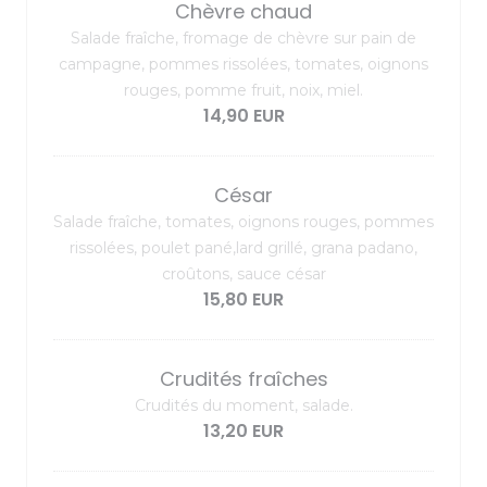
Chèvre chaud
Salade fraîche, fromage de chèvre sur pain de
campagne, pommes rissolées, tomates, oignons
rouges, pomme fruit, noix, miel.
14,90 EUR
César
Salade fraîche, tomates, oignons rouges, pommes
rissolées, poulet pané,lard grillé, grana padano,
croûtons, sauce césar
15,80 EUR
Crudités fraîches
Crudités du moment, salade.
13,20 EUR