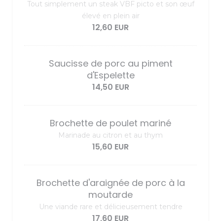
Tout simplement un steak VBF picto et son œuf
élevé en plein air
12,60 EUR
Saucisse de porc au piment
d'Espelette
14,50 EUR
Brochette de poulet mariné
Marinade au citron et au thym
15,60 EUR
Brochette d'araignée de porc à la
moutarde
Une viande rare et délicieusement tendre
17,60 EUR