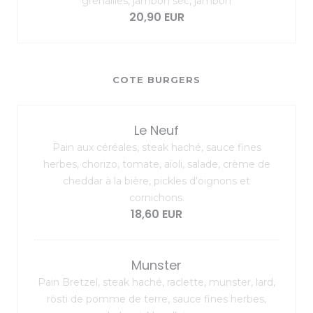
grenailles, jambon sec, jambon
20,90 EUR
COTE BURGERS
Le Neuf
Pain aux céréales, steak haché, sauce fines
herbes, chorizo, tomate, aïoli, salade, crème de
cheddar à la bière, pickles d'oignons et
cornichons.
18,60 EUR
Munster
Pain Bretzel, steak haché, raclette, munster, lard,
rösti de pomme de terre, sauce fines herbes,