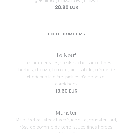
grenailles, jambon sec, jambon
20,90 EUR
COTE BURGERS
Le Neuf
Pain aux céréales, steak haché, sauce fines
herbes, chorizo, tomate, aïoli, salade, crème de
cheddar à la bière, pickles d'oignons et
cornichons.
18,60 EUR
Munster
Pain Bretzel, steak haché, raclette, munster, lard,
rösti de pomme de terre, sauce fines herbes,