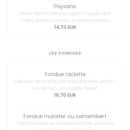
Paysane
Salade fraîche, tomates, oignons rouges, œuf
mollet, lardons, croûtons, pommes rissolées.
14,70 EUR
LES FONDUES
Fondue raclette
Caquelon de raclette, pommes grenailles, jambon
sec, jambon cuit, rosette, salade.
16,70 EUR
Fondue munster ou camembert
1 petit munster ou camembert entier, pommes