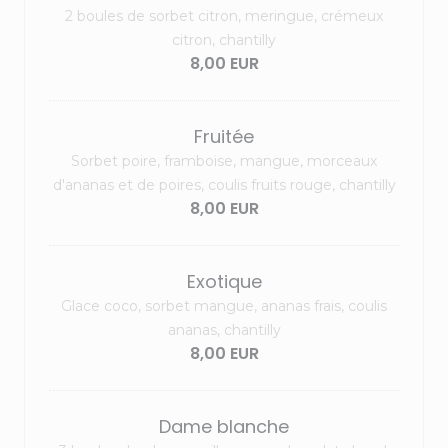
2 boules de sorbet citron, meringue, crémeux
citron, chantilly
8,00 EUR
Fruitée
Sorbet poire, framboise, mangue, morceaux
d'ananas et de poires, coulis fruits rouge, chantilly
8,00 EUR
Exotique
Glace coco, sorbet mangue, ananas frais, coulis
ananas, chantilly
8,00 EUR
Dame blanche