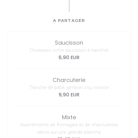
A PARTAGER
Saucisson
Choisissez votre saucisson à trancher
6,90 EUR
Charcuterie
Tranche de pâté, jambon cru, rosette
9,90 EUR
Mixte
Assortiments de fromages et de charcuteries
servis sur une grande planche