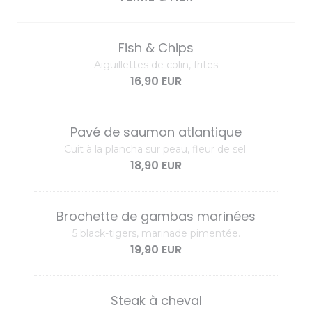
Fish & Chips
Aiguillettes de colin, frites
16,90 EUR
Pavé de saumon atlantique
Cuit à la plancha sur peau, fleur de sel.
18,90 EUR
Brochette de gambas marinées
5 black-tigers, marinade pimentée.
19,90 EUR
Steak à cheval