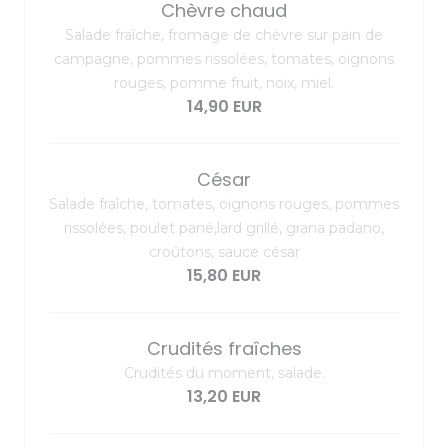
Chèvre chaud
Salade fraîche, fromage de chèvre sur pain de
campagne, pommes rissolées, tomates, oignons
rouges, pomme fruit, noix, miel.
14,90 EUR
César
Salade fraîche, tomates, oignons rouges, pommes
rissolées, poulet pané,lard grillé, grana padano,
croûtons, sauce césar
15,80 EUR
Crudités fraîches
Crudités du moment, salade.
13,20 EUR