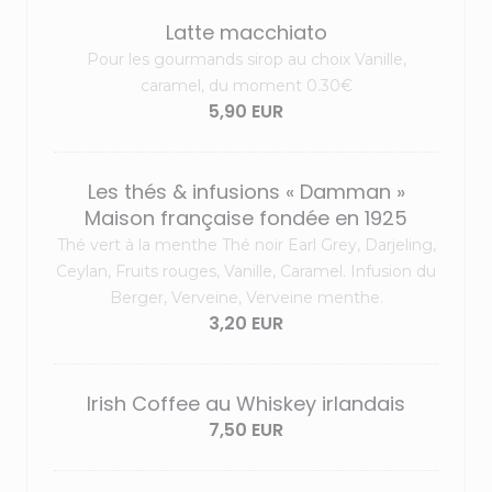
Latte macchiato
Pour les gourmands sirop au choix Vanille,
caramel, du moment 0.30€
5,90 EUR
Les thés & infusions « Damman »
Maison française fondée en 1925
Thé vert à la menthe Thé noir Earl Grey, Darjeling,
Ceylan, Fruits rouges, Vanille, Caramel. Infusion du
Berger, Verveine, Verveine menthe.
3,20 EUR
Irish Coffee au Whiskey irlandais
7,50 EUR