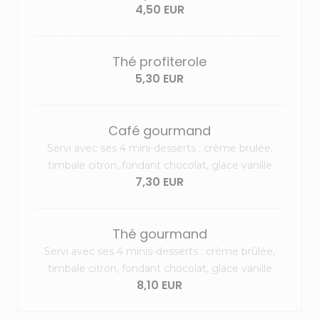
4,50 EUR
Thé profiterole
5,30 EUR
Café gourmand
Servi avec ses 4 mini-desserts : crème brulée,
timbale citron, fondant chocolat, glace vanille
7,30 EUR
Thé gourmand
Servi avec ses 4 minis-desserts : crème brûlée,
timbale citron, fondant chocolat, glace vanille
8,10 EUR