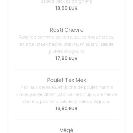
salade, pickles d'oignons
18,60 EUR
Rösti Chèvre
Rösti de pomme de terre, sauce fines herbes,
raclette, steak haché, chèvre, miel, lard, salade,
pickles d'oignons
17,90 EUR
Poulet Tex Mex
Pain aux céréales, effiloché de poulet mariné
« miel, jus de citron, paprika, ketchup », crème de
chorizo, poivrons, salade, pickles d'oignons
16,80 EUR
Végé