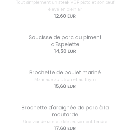
Tout simplement un steak VBF picto et son œuf
élevé en plein air
12,60 EUR
Saucisse de porc au piment
d'Espelette
14,50 EUR
Brochette de poulet mariné
Marinade au citron et au thym
15,60 EUR
Brochette d'araignée de porc à la
moutarde
Une viande rare et délicieusement tendre
17,60 EUR