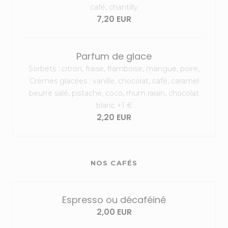
café, chantilly
7,20 EUR
Parfum de glace
Sorbets : citron, fraise, framboise, mangue, poire,
Crèmes glacées : vanille, chocolat, café, caramel
beurre salé, pistache, coco, rhum raisin, chocolat
blanc +1 €
2,20 EUR
NOS CAFÉS
Espresso ou décaféiné
2,00 EUR