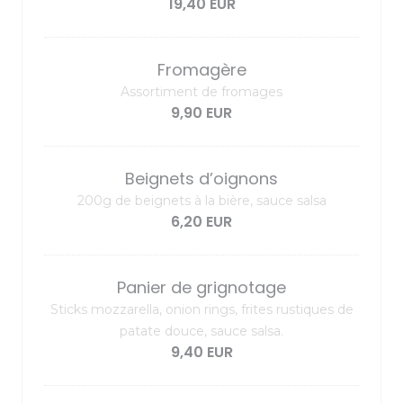
19,40 EUR
Fromagère
Assortiment de fromages
9,90 EUR
Beignets d’oignons
200g de beignets à la bière, sauce salsa
6,20 EUR
Panier de grignotage
Sticks mozzarella, onion rings, frites rustiques de
patate douce, sauce salsa.
9,40 EUR