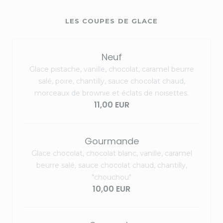
LES COUPES DE GLACE
Neuf
Glace pistache, vanille, chocolat, caramel beurre
salé, poire, chantilly, sauce chocolat chaud,
morceaux de brownie et éclats de noisettes.
11,00 EUR
Gourmande
Glace chocolat, chocolat blanc, vanille, caramel
beurre salé, sauce chocolat chaud, chantilly,
"chouchou"
10,00 EUR