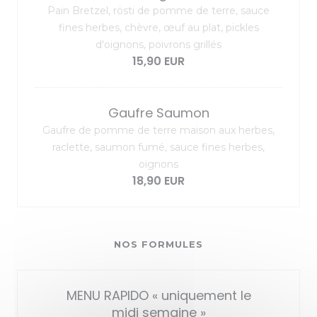
Pain Bretzel, rösti de pomme de terre, sauce
fines herbes, chèvre, œuf au plat, pickles
d'oignons, poivrons grillés
15,90 EUR
Gaufre Saumon
Gaufre de pomme de terre maison aux herbes,
raclette, saumon fumé, sauce fines herbes,
oignons
18,90 EUR
NOS FORMULES
MENU RAPIDO « uniquement le
midi semaine »