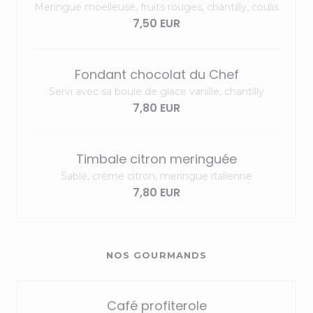
Meringue moelleuse, fruits rouges, chantilly, coulis
7,50 EUR
Fondant chocolat du Chef
Servi avec sa boule de glace vanille, chantilly
7,80 EUR
Timbale citron meringuée
Sablé, crème citron, meringue italienne
7,80 EUR
NOS GOURMANDS
Café profiterole