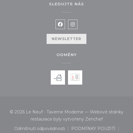
SLEDUJTE NÁS
Facebook ((otevře se v novém 
Instagram ((otevře se v 
NEWSLETTER
ODMĚNY
© 2026 Le Neuf - Taverne Moderne — Webové stránky
((otevře se v 
restaurace byly vytvořeny
Zenchef
Odmítnutí odpovědnosti
PODMÍNKY POUŽITÍ
((otevře se v novém okně))
((otevře se v nov