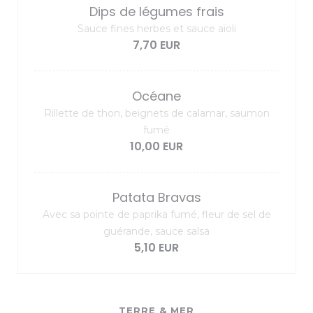
Dips de légumes frais
Sauce fines herbes et sauce aïoli
7,70 EUR
Océane
Rillette de thon, beignets de calamar, saumon
fumé
10,00 EUR
Patata Bravas
Avec sa pointe de paprika fumé, fleur de sel de
guérande, sauce salsa
5,10 EUR
TERRE & MER