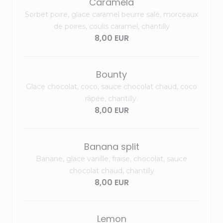
Caramela
Sorbet poire, glace caramel beurre salé, morceaux
de poires, coulis caramel, chantilly
8,00 EUR
Bounty
Glace chocolat, coco, sauce chocolat chaud, coco
râpée, chantilly.
8,00 EUR
Banana split
Banane, glace vanille, fraise, chocolat, sauce
chocolat chaud, chantilly
8,00 EUR
Lemon