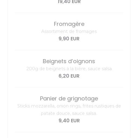
19,40 EUR
Fromagère
Assortiment de fromages
9,90 EUR
Beignets d’oignons
200g de beignets à la bière, sauce salsa
6,20 EUR
Panier de grignotage
Sticks mozzarella, onion rings, frites rustiques de
patate douce, sauce salsa.
9,40 EUR