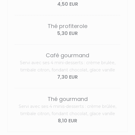
4,50 EUR
Thé profiterole
5,30 EUR
Café gourmand
Servi avec ses 4 mini-desserts : crème brulée,
timbale citron, fondant chocolat, glace vanille
7,30 EUR
Thé gourmand
Servi avec ses 4 minis-desserts : crème brûlée,
timbale citron, fondant chocolat, glace vanille
8,10 EUR