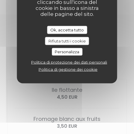
cliccando sull'icona del
cookie in basso a sinistra
delle pagine del sito.
Ok, accetta tutto
DOUCEURS & CAFÉS
Rifiuta tutti i cookie
Personalizza
Politica di protezione dei dati personali
LES DESSERT
Politica di gestione dei cookie
Ile flottante
4,50 EUR
Fromage blanc aux fruits
3,50 EUR