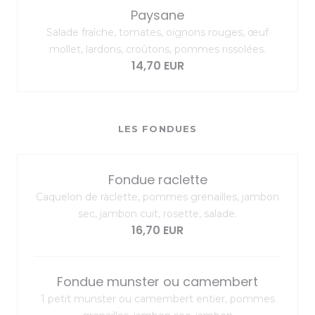
Paysane
Salade fraîche, tomates, oignons rouges, œuf
mollet, lardons, croûtons, pommes rissolées.
14,70 EUR
LES FONDUES
Fondue raclette
Caquelon de raclette, pommes grenailles, jambon
sec, jambon cuit, rosette, salade.
16,70 EUR
Fondue munster ou camembert
1 petit munster ou camembert entier, pommes