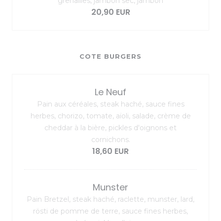
grenailles, jambon sec, jambon
20,90 EUR
COTE BURGERS
Le Neuf
Pain aux céréales, steak haché, sauce fines
herbes, chorizo, tomate, aïoli, salade, crème de
cheddar à la bière, pickles d'oignons et
cornichons.
18,60 EUR
Munster
Pain Bretzel, steak haché, raclette, munster, lard,
rösti de pomme de terre, sauce fines herbes,