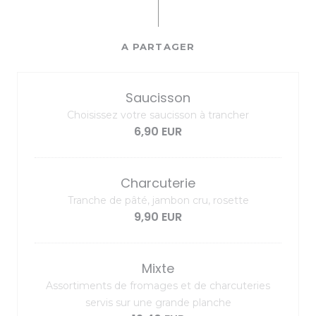
A PARTAGER
Saucisson
Choisissez votre saucisson à trancher
6,90 EUR
Charcuterie
Tranche de pâté, jambon cru, rosette
9,90 EUR
Mixte
Assortiments de fromages et de charcuteries
servis sur une grande planche