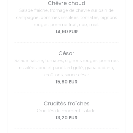
Chèvre chaud
Salade fraîche, fromage de chèvre sur pain de
campagne, pommes rissolées, tomates, oignons
rouges, pomme fruit, noix, miel.
14,90 EUR
César
Salade fraîche, tomates, oignons rouges, pommes
rissolées, poulet pané,lard grillé, grana padano,
croûtons, sauce césar
15,80 EUR
Crudités fraîches
Crudités du moment, salade.
13,20 EUR