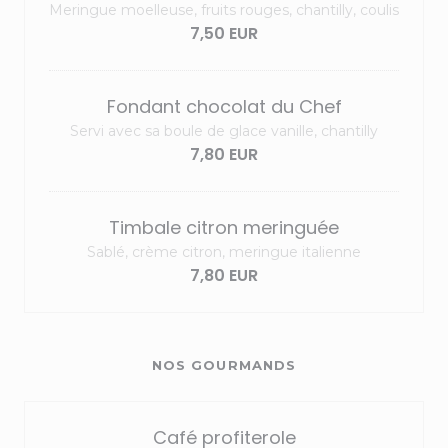
Meringue moelleuse, fruits rouges, chantilly, coulis
7,50 EUR
Fondant chocolat du Chef
Servi avec sa boule de glace vanille, chantilly
7,80 EUR
Timbale citron meringuée
Sablé, crème citron, meringue italienne
7,80 EUR
NOS GOURMANDS
Café profiterole