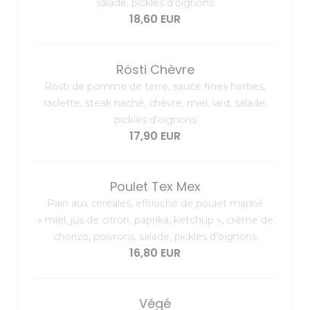
salade, pickles d'oignons
18,60 EUR
Rösti Chèvre
Rösti de pomme de terre, sauce fines herbes,
raclette, steak haché, chèvre, miel, lard, salade,
pickles d'oignons
17,90 EUR
Poulet Tex Mex
Pain aux céréales, effiloché de poulet mariné
« miel, jus de citron, paprika, ketchup », crème de
chorizo, poivrons, salade, pickles d'oignons
16,80 EUR
Végé