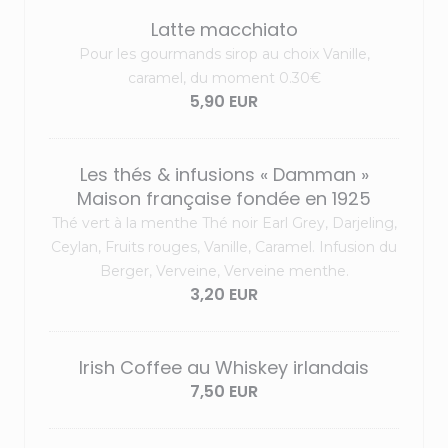
Latte macchiato
Pour les gourmands sirop au choix Vanille,
caramel, du moment 0.30€
5,90 EUR
Les thés & infusions « Damman »
Maison française fondée en 1925
Thé vert à la menthe Thé noir Earl Grey, Darjeling,
Ceylan, Fruits rouges, Vanille, Caramel. Infusion du
Berger, Verveine, Verveine menthe.
3,20 EUR
Irish Coffee au Whiskey irlandais
7,50 EUR