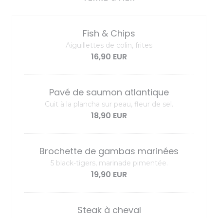
Fish & Chips
Aiguillettes de colin, frites
16,90 EUR
Pavé de saumon atlantique
Cuit à la plancha sur peau, fleur de sel.
18,90 EUR
Brochette de gambas marinées
5 black-tigers, marinade pimentée.
19,90 EUR
Steak à cheval