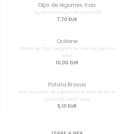
Dips de légumes frais
Sauce fines herbes et sauce aïoli
7,70 EUR
Océane
Rillette de thon, beignets de calamar, saumon
fumé
10,00 EUR
Patata Bravas
Avec sa pointe de paprika fumé, fleur de sel de
guérande, sauce salsa
5,10 EUR
TERRE & MER