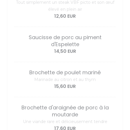
Tout simplement un steak VBF picto et son œuf
élevé en plein air
12,60 EUR
Saucisse de porc au piment
d'Espelette
14,50 EUR
Brochette de poulet mariné
Marinade au citron et au thym
15,60 EUR
Brochette d'araignée de porc à la
moutarde
Une viande rare et délicieusement tendre
17,60 EUR