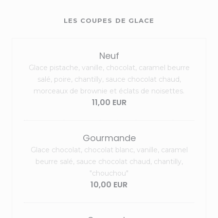
LES COUPES DE GLACE
Neuf
Glace pistache, vanille, chocolat, caramel beurre
salé, poire, chantilly, sauce chocolat chaud,
morceaux de brownie et éclats de noisettes.
11,00 EUR
Gourmande
Glace chocolat, chocolat blanc, vanille, caramel
beurre salé, sauce chocolat chaud, chantilly,
"chouchou"
10,00 EUR