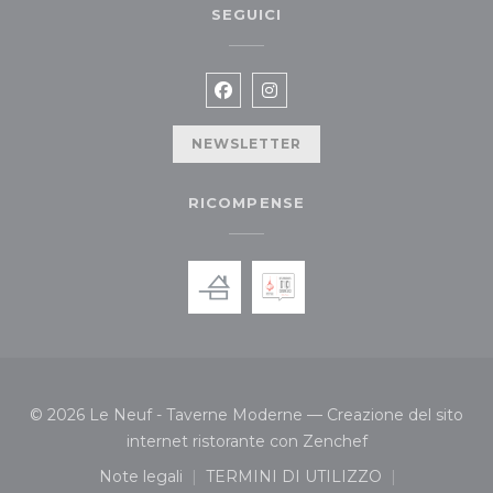
SEGUICI
Facebook ((apre una nuova fin
Instagram ((apre una nuov
NEWSLETTER
RICOMPENSE
© 2026 Le Neuf - Taverne Moderne — Creazione del sito
((apre una nuova 
internet ristorante con
Zenchef
Note legali
TERMINI DI UTILIZZO
((apre una nuova finestra))
((apre una nuova finestra