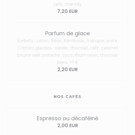
café, chantilly
7,20 EUR
Parfum de glace
Sorbets : citron, fraise, framboise, mangue, poire,
Crèmes glacées : vanille, chocolat, café, caramel
beurre salé, pistache, coco, rhum raisin, chocolat
blanc +1 €
2,20 EUR
NOS CAFÉS
Espresso ou décaféiné
2,00 EUR