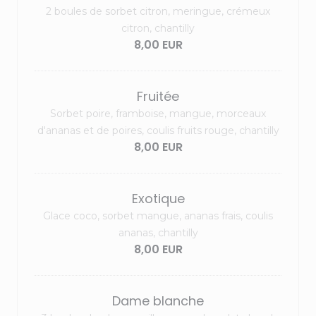
2 boules de sorbet citron, meringue, crémeux
citron, chantilly
8,00 EUR
Fruitée
Sorbet poire, framboise, mangue, morceaux
d'ananas et de poires, coulis fruits rouge, chantilly
8,00 EUR
Exotique
Glace coco, sorbet mangue, ananas frais, coulis
ananas, chantilly
8,00 EUR
Dame blanche