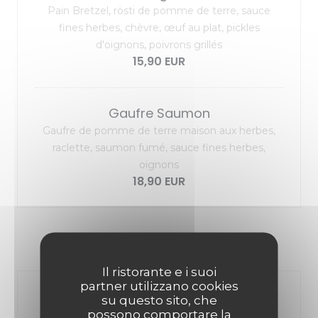
Pain Bretzel, rösti de pomme de terre, sauce
fines herbes, chèvre, œuf au plat, pickles
d'oignons, poivrons grillés
15,90 EUR
Gaufre Saumon
Gaufre de pomme de terre maison aux herbes,
raclette, saumon fumé, sauce fines herbes,
oignons
18,90 EUR
NOS FORMULES
Il ristorante e i suoi
partner utilizzano cookies
MENU RAPIDO « uniquement le
su questo sito, che
midi semaine »
possono comportare la