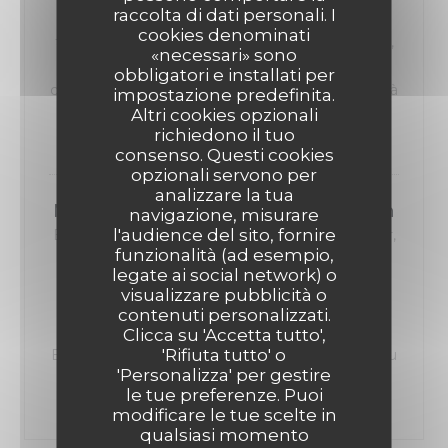
raccolta di dati personali. I
Salade Vigneronne "Cervelas, salade faîche,
cookies denominati
tomates, emmental,oignons rouges, cornichons,
«necessari» sono
croûtons" ou Emincé de volaille, sauce
obbligatori e installati per
champigons, garniture au choix ou Plat du jour « à
impostazione predefinita.
Altri cookies opzionali
l’ardoise »
richiedono il tuo
12,50 EUR
consenso. Questi cookies
opzionali servono per
analizzare la tua
MENU ENFANT Plat + Dessert + Boisson
navigazione, misurare
l'audience del sito, fornire
Burger Pain Bretzel, steak haché, sauce cheddar,
funzionalità (ad esempio,
frites ou haricots Fish & chips 2 aiguillettes de
legate ai social network) o
colin, frites Poulet pané Frites ou haricots
visualizzare pubblicità o
Jambon-frites + 2 boules de glace ou petite
contenuti personalizzati.
profiterole ou marshmallow sauce choco +
Clicca su 'Accetta tutto',
'Rifiuta tutto' o
Boisson 18 cl : Sirop à l’eau ou Diabolo ou Coca ou
'Personalizza' per gestire
Thé glacé Cocktail Virgin Planteur + 1€
le tue preferenze. Puoi
9,00 EUR
modificare le tue scelte in
qualsiasi momento