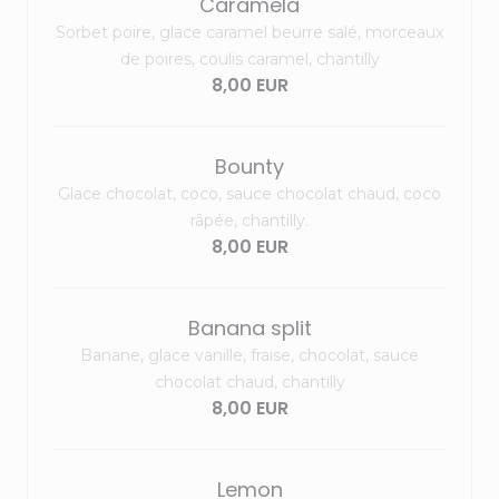
Caramela
Sorbet poire, glace caramel beurre salé, morceaux
de poires, coulis caramel, chantilly
8,00 EUR
Bounty
Glace chocolat, coco, sauce chocolat chaud, coco
râpée, chantilly.
8,00 EUR
Banana split
Banane, glace vanille, fraise, chocolat, sauce
chocolat chaud, chantilly
8,00 EUR
Lemon