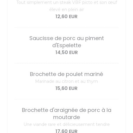
Tout simplement un steak VBF picto et son œuf
élevé en plein air
12,60 EUR
Saucisse de porc au piment
d'Espelette
14,50 EUR
Brochette de poulet mariné
Marinade au citron et au thym
15,60 EUR
Brochette d'araignée de porc à la
moutarde
Une viande rare et délicieusement tendre
17,60 EUR