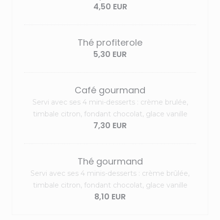
4,50 EUR
Thé profiterole
5,30 EUR
Café gourmand
Servi avec ses 4 mini-desserts : crème brulée,
timbale citron, fondant chocolat, glace vanille
7,30 EUR
Thé gourmand
Servi avec ses 4 minis-desserts : crème brûlée,
timbale citron, fondant chocolat, glace vanille
8,10 EUR