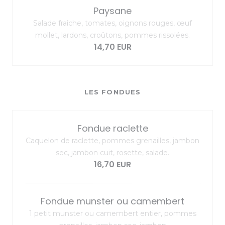
Paysane
Salade fraîche, tomates, oignons rouges, œuf
mollet, lardons, croûtons, pommes rissolées.
14,70 EUR
LES FONDUES
Fondue raclette
Caquelon de raclette, pommes grenailles, jambon
sec, jambon cuit, rosette, salade.
16,70 EUR
Fondue munster ou camembert
1 petit munster ou camembert entier, pommes