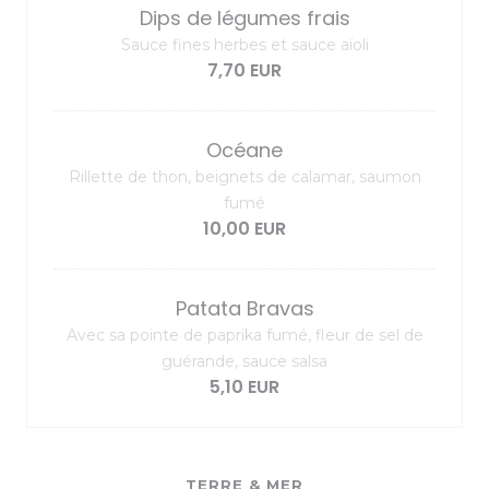
Dips de légumes frais
Sauce fines herbes et sauce aïoli
7,70 EUR
Océane
Rillette de thon, beignets de calamar, saumon
fumé
10,00 EUR
Patata Bravas
Avec sa pointe de paprika fumé, fleur de sel de
guérande, sauce salsa
5,10 EUR
TERRE & MER