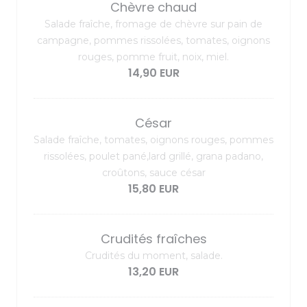
Chèvre chaud
Salade fraîche, fromage de chèvre sur pain de
campagne, pommes rissolées, tomates, oignons
rouges, pomme fruit, noix, miel.
14,90 EUR
César
Salade fraîche, tomates, oignons rouges, pommes
rissolées, poulet pané,lard grillé, grana padano,
croûtons, sauce césar
15,80 EUR
Crudités fraîches
Crudités du moment, salade.
13,20 EUR