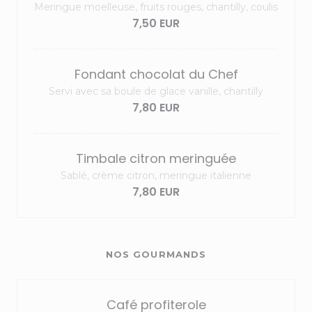
Meringue moelleuse, fruits rouges, chantilly, coulis
7,50 EUR
Fondant chocolat du Chef
Servi avec sa boule de glace vanille, chantilly
7,80 EUR
Timbale citron meringuée
Sablé, crème citron, meringue italienne
7,80 EUR
NOS GOURMANDS
Café profiterole