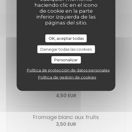
haciendo clic en el icono
de cookie en la parte
inferior izquierda de las
páginas del sitio.
DOUCEURS & CAFÉS
OK, aceptar todas
Denegar todas las cookies
Personalizar
LES DESSERT
Política de protección de datos personales
Política de gestión de cookies
Ile flottante
4,50 EUR
Fromage blanc aux fruits
3,50 EUR