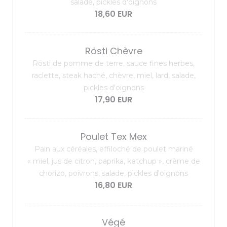
salade, pickles d'oignons
18,60 EUR
Rösti Chèvre
Rösti de pomme de terre, sauce fines herbes,
raclette, steak haché, chèvre, miel, lard, salade,
pickles d'oignons
17,90 EUR
Poulet Tex Mex
Pain aux céréales, effiloché de poulet mariné
« miel, jus de citron, paprika, ketchup », crème de
chorizo, poivrons, salade, pickles d'oignons
16,80 EUR
Végé