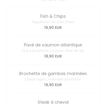
Fish & Chips
Aiguillettes de colin, frites
16,90 EUR
Pavé de saumon atlantique
Cuit à la plancha sur peau, fleur de sel.
18,90 EUR
Brochette de gambas marinées
5 black-tigers, marinade pimentée.
19,90 EUR
Steak à cheval