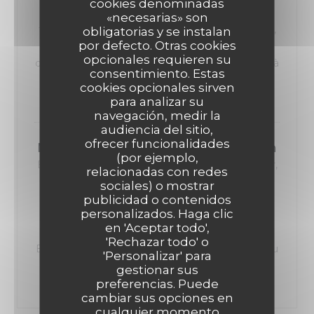
cookies denominadas
Salade Vigneronne "Cervelas, salade faîche,
«necesarias» son
tomates, emmental,oignons rouges, cornichons,
obligatorias y se instalan
por defecto. Otras cookies
croûtons" ou Emincé de volaille, sauce
opcionales requieren su
champigons, garniture au choix ou Plat du jour « à
consentimiento. Estas
l’ardoise »
cookies opcionales sirven
12,50 EUR
para analizar su
navegación, medir la
audiencia del sitio,
ofrecer funcionalidades
MENU ENFANT Plat + Dessert + Boisson
(por ejemplo,
Burger Pain Bretzel, steak haché, sauce cheddar,
relacionadas con redes
frites ou haricots Fish & chips 2 aiguillettes de
sociales) o mostrar
colin, frites Poulet pané Frites ou haricots
publicidad o contenidos
personalizados. Haga clic
Jambon-frites + 2 boules de glace ou petite
en 'Aceptar todo',
profiterole ou marshmallow sauce choco +
'Rechazar todo' o
Boisson 18 cl : Sirop à l’eau ou Diabolo ou Coca ou
'Personalizar' para
Thé glacé Cocktail Virgin Planteur + 1€
gestionar sus
9,00 EUR
preferencias. Puede
cambiar sus opciones en
cualquier momento