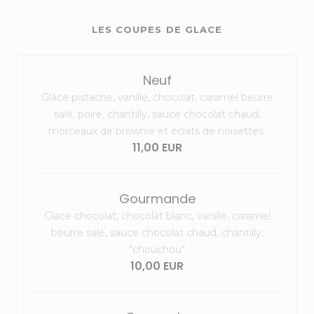
LES COUPES DE GLACE
Neuf
Glace pistache, vanille, chocolat, caramel beurre
salé, poire, chantilly, sauce chocolat chaud,
morceaux de brownie et éclats de noisettes.
11,00 EUR
Gourmande
Glace chocolat, chocolat blanc, vanille, caramel
beurre salé, sauce chocolat chaud, chantilly,
"chouchou"
10,00 EUR