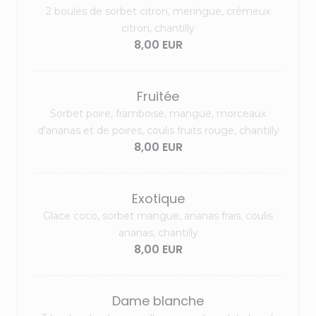
2 boules de sorbet citron, meringue, crémeux
citron, chantilly
8,00 EUR
Fruitée
Sorbet poire, framboise, mangue, morceaux
d'ananas et de poires, coulis fruits rouge, chantilly
8,00 EUR
Exotique
Glace coco, sorbet mangue, ananas frais, coulis
ananas, chantilly
8,00 EUR
Dame blanche