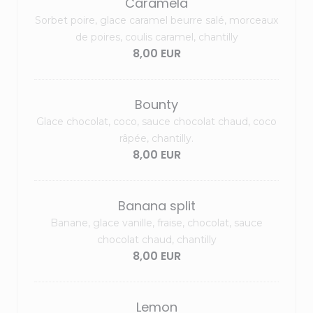
Caramela
Sorbet poire, glace caramel beurre salé, morceaux
de poires, coulis caramel, chantilly
8,00 EUR
Bounty
Glace chocolat, coco, sauce chocolat chaud, coco
râpée, chantilly.
8,00 EUR
Banana split
Banane, glace vanille, fraise, chocolat, sauce
chocolat chaud, chantilly
8,00 EUR
Lemon