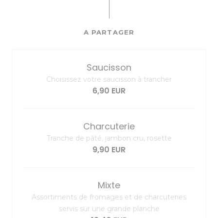
A PARTAGER
Saucisson
Choisissez votre saucisson à trancher
6,90 EUR
Charcuterie
Tranche de pâté, jambon cru, rosette
9,90 EUR
Mixte
Assortiments de fromages et de charcuteries
servis sur une grande planche