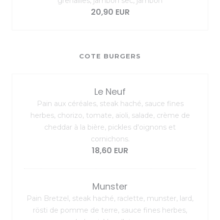
grenailles, jambon sec, jambon
20,90 EUR
COTE BURGERS
Le Neuf
Pain aux céréales, steak haché, sauce fines
herbes, chorizo, tomate, aïoli, salade, crème de
cheddar à la bière, pickles d'oignons et
cornichons.
18,60 EUR
Munster
Pain Bretzel, steak haché, raclette, munster, lard,
rösti de pomme de terre, sauce fines herbes,