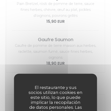
Pain Bretzel, rösti de pomme de terre, sauce
fines herbes, chèvre, œuf au plat, pickles
d'oignons, poivrons grillés
15,90 EUR
Gaufre Saumon
Gaufre de pomme de terre maison aux herbes,
raclette, saumon fumé, sauce fines herbes,
oignons
18,90 EUR
NOS FORMULES
El restaurante y sus
socios utilizan cookies en
este sitio, lo que puede
implicar la recopilación
MENU RAPIDO « uniquement le
de datos personales. Las
midi semaine »