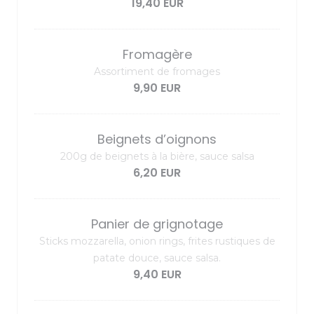
19,40 EUR
Fromagère
Assortiment de fromages
9,90 EUR
Beignets d’oignons
200g de beignets à la bière, sauce salsa
6,20 EUR
Panier de grignotage
Sticks mozzarella, onion rings, frites rustiques de
patate douce, sauce salsa.
9,40 EUR