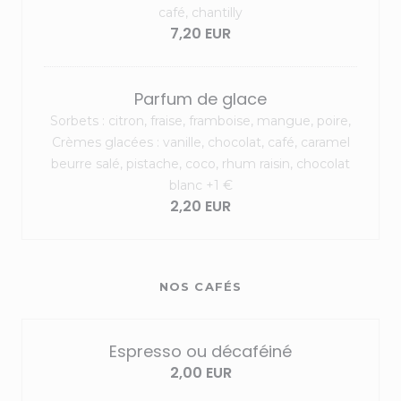
café, chantilly
7,20 EUR
Parfum de glace
Sorbets : citron, fraise, framboise, mangue, poire,
Crèmes glacées : vanille, chocolat, café, caramel
beurre salé, pistache, coco, rhum raisin, chocolat
blanc +1 €
2,20 EUR
NOS CAFÉS
Espresso ou décaféiné
2,00 EUR