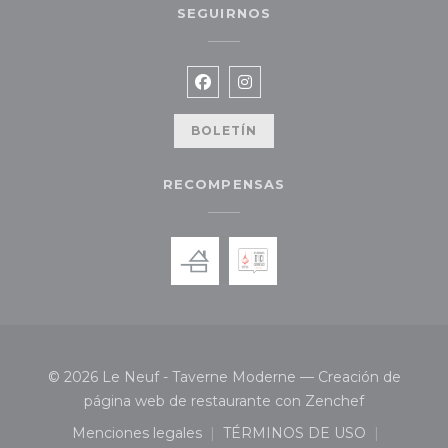
SEGUIRNOS
Facebook ((abre en una nueva
Instagram ((abre en una 
BOLETÍN
RECOMPENSAS
© 2026 Le Neuf - Taverne Moderne — Creación de
((abre en u
página web de restaurante con
Zenchef
Menciones legales
TÉRMINOS DE USO
((abre en una nueva ventana))
((abre en una nueva 