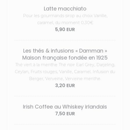
Latte macchiato
Pour les gourmands sirop au choix Vanille,
caramel, du moment 0.30€
5,90 EUR
Les thés & infusions « Damman »
Maison française fondée en 1925
Thé vert à la menthe Thé noir Earl Grey, Darjeling,
Ceylan, Fruits rouges, Vanille, Caramel. Infusion du
Berger, Verveine, Verveine menthe.
3,20 EUR
Irish Coffee au Whiskey irlandais
7,50 EUR