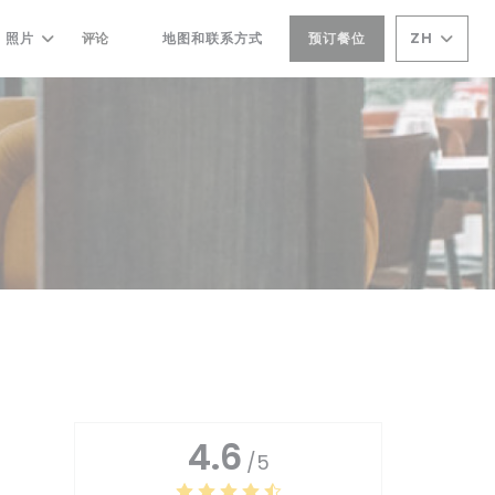
照片
评论
地图和联系方式
预订餐位
ZH
((在新窗口中打开))
4.6
/5