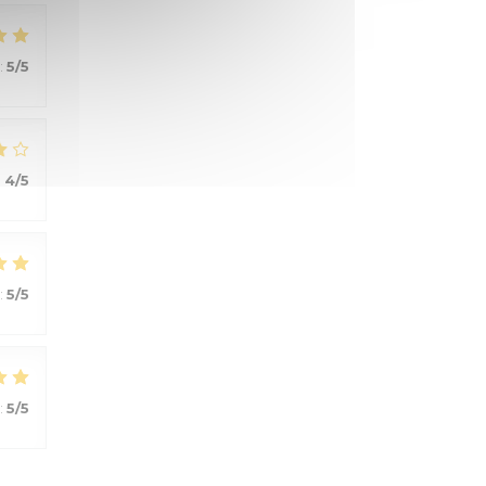
:
5
/5
:
4
/5
:
5
/5
:
5
/5