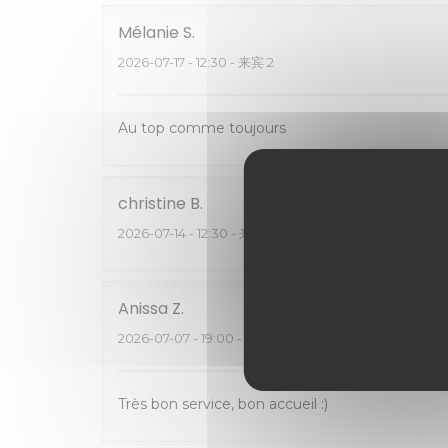
Mélanie
S
2026-07-17
- 12:30 - 来宾 2
Au top comme toujours
christine
B
2026-07-14
- 12:30 - 来宾 5
Anissa
Z
2026-07-07
- 19:00 - 来宾 2
Très bon service, bon accueil :)