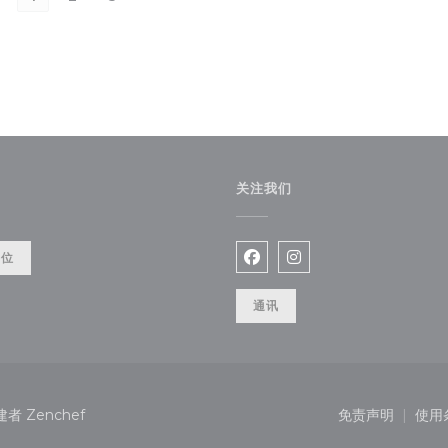
关注我们
开))
餐位
Facebook ((在新窗口中打开
Instagram ((在新
通讯
((在新窗口中打开))
创建者
Zenchef
免责声明
使用
((在新窗口