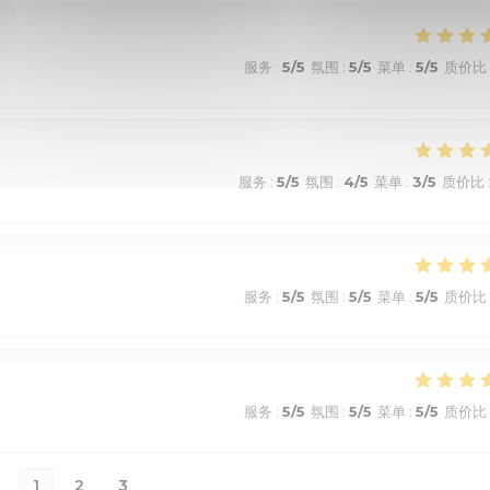
服务
:
5
/5
氛围
:
5
/5
菜单
:
5
/5
质价比
服务
:
5
/5
氛围
:
4
/5
菜单
:
3
/5
质价比
服务
:
5
/5
氛围
:
5
/5
菜单
:
5
/5
质价比
服务
:
5
/5
氛围
:
5
/5
菜单
:
5
/5
质价比
1
2
3