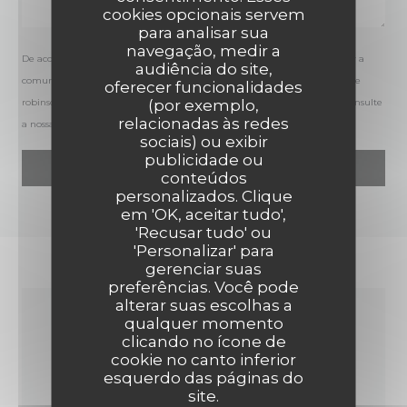
cookies opcionais servem
para analisar sua
navegação, medir a
De acordo com a legislação de proteção de dados, tem o direito de se opor a
audiência do site,
comunicações de marketing. Pode registar-se na Lista Robinson através de
oferecer funcionalidades
(por exemplo,
robinson.pt
. Para mais informações sobre o tratamento dos seus dados, consulte
relacionadas às redes
a nossa
política de privacidade
.
sociais) ou exibir
publicidade ou
conteúdos
personalizados. Clique
em 'OK, aceitar tudo',
'Recusar tudo' ou
'Personalizar' para
gerenciar suas
preferências. Você pode
alterar suas escolhas a
qualquer momento
INFORMAÇÕES GERAIS
clicando no ícone de
cookie no canto inferior
esquerdo das páginas do
site.
TIPO DE EMPRESA