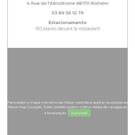
((abre numa
4 Rue de l'Aérodrome 68170 Rixheim
03 89 36 10 79
Estacionamento
150 places devant le restaurant
Para exibir o mapa interativo do Waze, você deve aceitar os cookies do
Waze Map (Google). Esses cookies podem coletar dados de navegação
e localização.
Autorizar