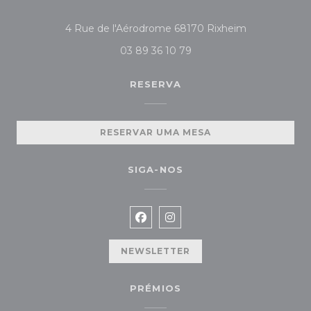
((abre numa n
4 Rue de l'Aérodrome 68170 Rixheim
03 89 36 10 79
RESERVA
RESERVAR UMA MESA
SIGA-NOS
Facebook ((abre numa nova jan
Instagram ((abre numa no
NEWSLETTER
PRÉMIOS