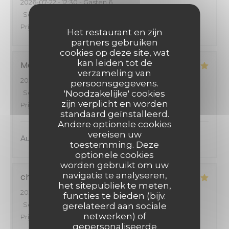
2026-07-22
- 12:30 - Gasten 6
Service
:
5
/5
Atmosfeer
:
5
/5
Keuken
:
5
/5
Kwaliteit /
Prijs
:
5
/5
Het restaurant en zijn
partners gebruiken
cookies op deze site, wat
kan leiden tot de
Mélanie
S
verzameling van
2026-07-17
- 12:30 - Gasten 2
persoonsgegevens.
Service
:
5
/5
'Noodzakelijke' cookies
Atmosfeer
:
5
/5
Keuken
:
5
/5
Kwaliteit /
zijn verplicht en worden
Prijs
:
5
/5
standaard geïnstalleerd.
Andere optionele cookies
vereisen uw
Au top comme toujours
toestemming. Deze
optionele cookies
worden gebruikt om uw
navigatie te analyseren,
christine
B
het sitepubliek te meten,
2026-07-14
- 12:30 - Gasten 5
functies te bieden (bijv.
Service
:
5
/5
Atmosfeer
:
5
/5
Keuken
:
5
/5
Kwaliteit /
gerelateerd aan sociale
netwerken) of
Prijs
:
5
/5
gepersonaliseerde