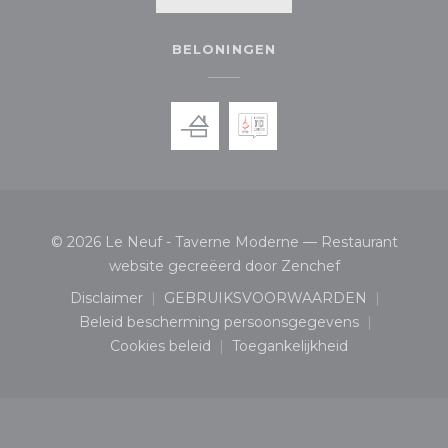
BELONINGEN
© 2026 Le Neuf - Taverne Moderne — Restaurant
((opent in een 
website gecreëerd door
Zenchef
Disclaimer
GEBRUIKSVOORWAARDEN
((opent in een nieuw venster))
((opent in een nieuw ven
Beleid bescherming persoonsgegevens
((opent in een nieuw venster))
Cookies beleid
Toegankelijkheid
((opent in een nieuw venster))
((opent in een nieuw v