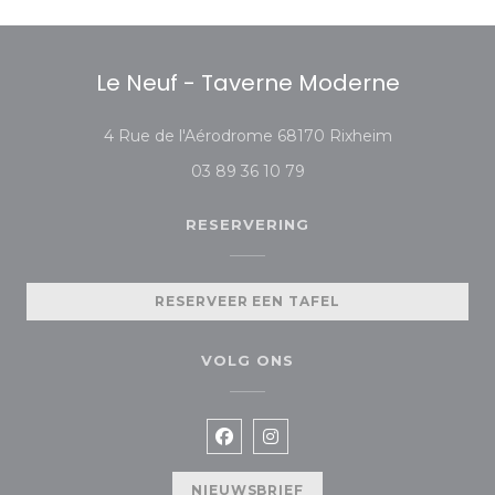
Le Neuf - Taverne Moderne
((opent in ee
4 Rue de l'Aérodrome 68170 Rixheim
03 89 36 10 79
RESERVERING
RESERVEER EEN TAFEL
VOLG ONS
Facebook ((opent in een nieuw
Instagram ((opent in een
NIEUWSBRIEF