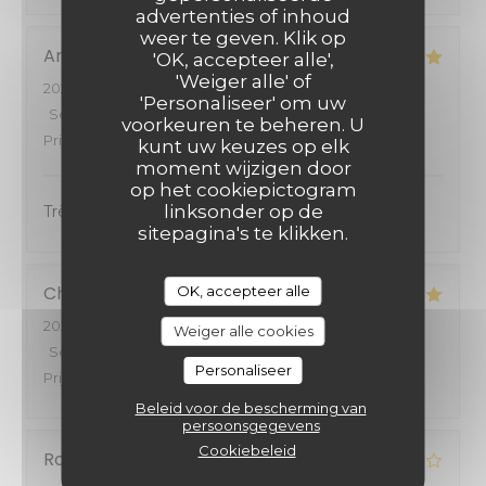
advertenties of inhoud
weer te geven. Klik op
Anissa
Z
'OK, accepteer alle',
'Weiger alle' of
2026-07-07
- 19:00 - Gasten 2
'Personaliseer' om uw
Service
:
5
/5
Atmosfeer
:
5
/5
Keuken
:
5
/5
Kwaliteit /
voorkeuren te beheren. U
Prijs
:
5
/5
kunt uw keuzes op elk
moment wijzigen door
op het cookiepictogram
linksonder op de
Très bon service, bon accueil :)
sitepagina's te klikken.
Christian
W
OK, accepteer alle
2026-06-21
- 12:00 - Gasten 2
Weiger alle cookies
Service
:
5
/5
Atmosfeer
:
5
/5
Keuken
:
5
/5
Kwaliteit /
Personaliseer
Prijs
:
5
/5
Beleid voor de bescherming van
persoonsgegevens
Cookiebeleid
Roger
Z