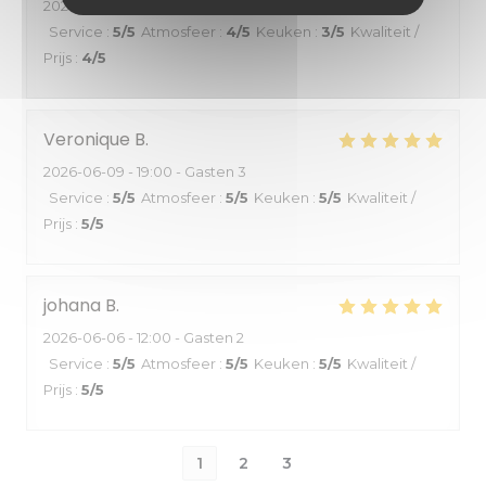
2026-06-14
- 19:00 - Gasten 10
Service
:
5
/5
Atmosfeer
:
4
/5
Keuken
:
3
/5
Kwaliteit /
Prijs
:
4
/5
Veronique
B
2026-06-09
- 19:00 - Gasten 3
Service
:
5
/5
Atmosfeer
:
5
/5
Keuken
:
5
/5
Kwaliteit /
Prijs
:
5
/5
johana
B
2026-06-06
- 12:00 - Gasten 2
Service
:
5
/5
Atmosfeer
:
5
/5
Keuken
:
5
/5
Kwaliteit /
Prijs
:
5
/5
1
2
3