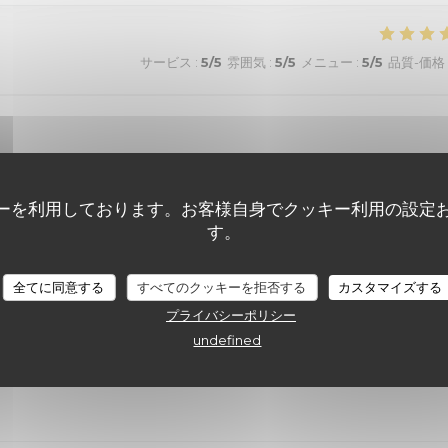
サービス
:
5
/5
雰囲気
:
5
/5
メニュー
:
5
/5
品質-価格
ーを利用しております。お客様自身でクッキー利用の設定
す。
サービス
:
5
/5
雰囲気
:
5
/5
メニュー
:
5
/5
品質-価格
全てに同意する
すべてのクッキーを拒否する
カスタマイズする
プライバシーポリシー
サービス
:
5
/5
雰囲気
:
5
/5
メニュー
:
5
/5
品質-価格
undefined