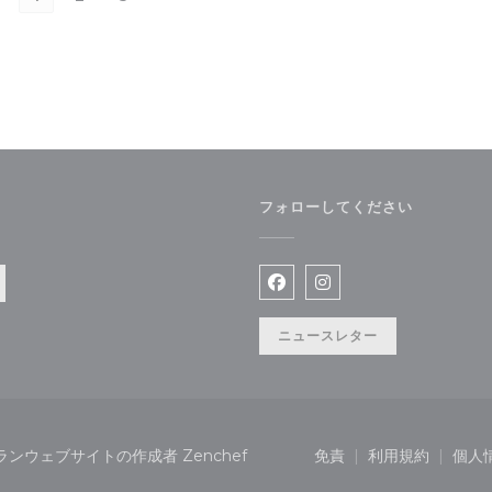
フォローしてください
ンドウで開きます))
Facebook ((新しいウィ
Instagram ((新
ニュースレター
((新しいウィンドウで開きます))
このレストランウェブサイトの作成者
Zenchef
免責
利用規約
個人
((新しいウィンドウで
((新しいウ