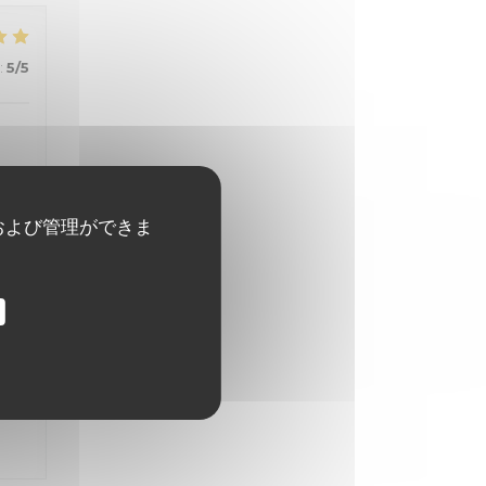
:
5
/5
および管理ができま
:
5
/5
:
5
/5