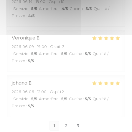
2026-06-14
- 19:00 - Ospiti 10
Servizio
:
5
/5
Atmosfera
:
4
/5
Cucina
:
3
/5
Qualità /
Prezzo
:
4
/5
Veronique
B
2026-06-09
- 19:00 - Ospiti 3
Servizio
:
5
/5
Atmosfera
:
5
/5
Cucina
:
5
/5
Qualità /
Prezzo
:
5
/5
johana
B
2026-06-06
- 12:00 - Ospiti 2
Servizio
:
5
/5
Atmosfera
:
5
/5
Cucina
:
5
/5
Qualità /
Prezzo
:
5
/5
1
2
3