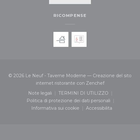
RICOMPENSE
© 2026 Le Neuf - Taverne Moderne — Creazione del sito
((apre una nuova 
internet ristorante con
Zenchef
Note legali
TERMINI DI UTILIZZO
((apre una nuova finestra))
((apre una nuova finestra
Politica di protezione dei dati personali
((apre una nuova finestra))
Informativa sui cookie
Accessibilita
((apre una nuova finestra))
((apre una nuova fi