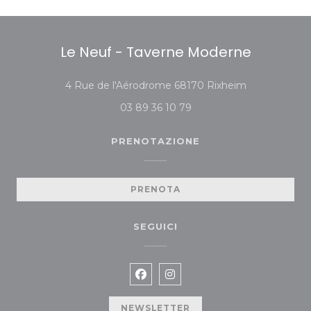
Le Neuf - Taverne Moderne
((apre una nuo
4 Rue de l'Aérodrome 68170 Rixheim
03 89 36 10 79
PRENOTAZIONE
PRENOTA
SEGUICI
Facebook ((apre una nuova fin
Instagram ((apre una nuov
NEWSLETTER