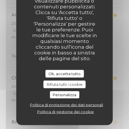
visualizzare pubblicità o
contenuti personalizzati.
Clicca su 'Accetta tutto',
Anissa
Z
'Rifiuta tutto' o
'Personalizza' per gestire
2026-07-07
- 19:00 - Ospiti 2
le tue preferenze. Puoi
Servizio
:
5
/5
Atmosfera
:
5
/5
Cucina
:
5
/5
Qualità /
modificare le tue scelte in
Prezzo
:
5
/5
qualsiasi momento
cliccando sull'icona del
cookie in basso a sinistra
Très bon service, bon accueil :)
delle pagine del sito.
Ok, accetta tutto
Christian
W
Rifiuta tutti i cookie
2026-06-21
- 12:00 - Ospiti 2
Servizio
:
5
/5
Atmosfera
:
5
/5
Cucina
:
5
/5
Qualità /
Personalizza
Prezzo
:
5
/5
Politica di protezione dei dati personali
Politica di gestione dei cookie
Roger
Z