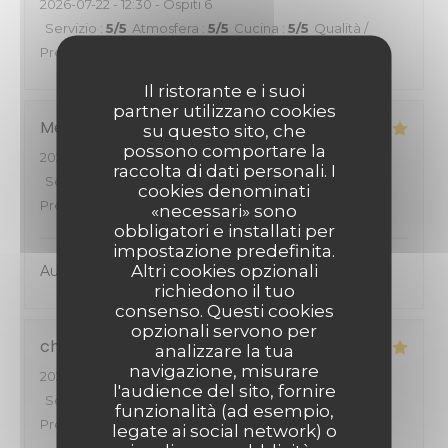
2026-07-22
- 12:30 - Ospiti 6
Servizio
:
5
/5
Atmosfera
:
5
/5
Cucina
:
5
/5
Qualità /
Prezzo
:
5
/5
Il ristorante e i suoi
partner utilizzano cookies
Mélanie
S
su questo sito, che
possono comportare la
2026-07-17
- 12:30 - Ospiti 2
raccolta di dati personali. I
Servizio
:
5
/5
Atmosfera
:
5
/5
Cucina
:
5
/5
Qualità /
cookies denominati
Prezzo
:
5
/5
«necessari» sono
obbligatori e installati per
impostazione predefinita.
Altri cookies opzionali
Au top comme toujours
richiedono il tuo
consenso. Questi cookies
opzionali servono per
christine
B
analizzare la tua
navigazione, misurare
2026-07-14
- 12:30 - Ospiti 5
l'audience del sito, fornire
Servizio
:
5
/5
Atmosfera
:
5
/5
Cucina
:
5
/5
Qualità /
funzionalità (ad esempio,
Prezzo
:
5
/5
legate ai social network) o