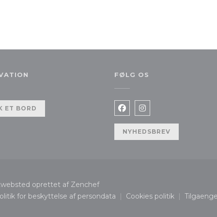
VATION
FØLG OS
nyt vindue))
 ET BORD
Facebook ((åbner i et ny
Instagram ((åbner i
NYHEDSBREV
((åbner i et nyt vindue))
websted oprettet af
Zenchef
olitik for beskyttelse af persondata
Cookies politik
Tilgaeng
t vindue))
((åbner i et nyt vindue))
((åbner i et nyt vi
(