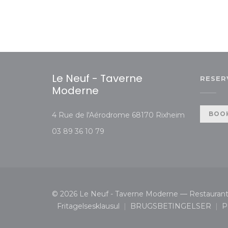
Le Neuf - Taverne
RESER
Moderne
((åbner i et 
BOOK
4 Rue de l'Aérodrome 68170 Rixheim
03 89 36 10 79
© 2026 Le Neuf - Taverne Moderne — Restaurant
Fritagelsesklausul
BRUGSBETINGELSER
P
((åbner i et nyt vindue))
((åbner i et ny