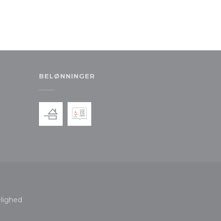
BELØNNINGER
t vindue))
 et nyt vindue))
elighed
ndue))
(åbner i et nyt vindue))