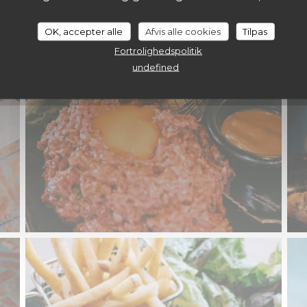
SALÉ
OK, accepter alle
Afvis alle cookies
Tilpas
Fortrolighedspolitik
undefined