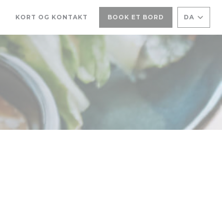
KORT OG KONTAKT
BOOK ET BORD
DA
((ÅBNER I ET NYT VINDUE))