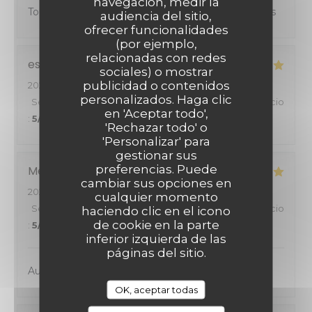
navegación, medir la
Toujours aussi agréable de venir manger chez vous
audiencia del sitio,
ofrecer funcionalidades
(por ejemplo,
relacionadas con redes
estelle
M
sociales) o mostrar
publicidad o contenidos
2026-07-22
- 12:30 - Invitados 6
personalizados. Haga clic
Servicio
:
5
/5
Ambiente
:
5
/5
Menú
:
5
/5
Calidad / Precio
en 'Aceptar todo',
:
5
/5
'Rechazar todo' o
'Personalizar' para
gestionar sus
preferencias. Puede
Mélanie
S
cambiar sus opciones en
2026-07-17
- 12:30 - Invitados 2
cualquier momento
Servicio
:
5
/5
Ambiente
:
5
/5
Menú
:
5
/5
Calidad / Precio
haciendo clic en el icono
de cookie en la parte
:
5
/5
inferior izquierda de las
páginas del sitio.
Au top comme toujours
OK, aceptar todas