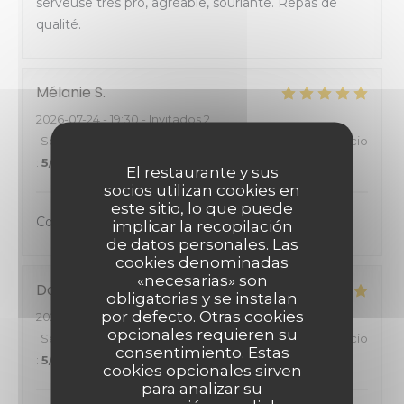
serveuse très pro, agréable, souriante. Repas de
qualité.
Mélanie
S
2026-07-24
- 19:30 - Invitados 2
Servicio
:
5
/5
Ambiente
:
5
/5
Menú
:
5
/5
Calidad / Precio
:
5
/5
El restaurante y sus
socios utilizan cookies en
este sitio, lo que puede
Comme toujours nickel
implicar la recopilación
de datos personales. Las
cookies denominadas
«necesarias» son
David
T
obligatorias y se instalan
por defecto. Otras cookies
2026-07-24
- 18:30 - Invitados 4
opcionales requieren su
Servicio
:
5
/5
Ambiente
:
5
/5
Menú
:
5
/5
Calidad / Precio
consentimiento. Estas
:
5
/5
cookies opcionales sirven
para analizar su