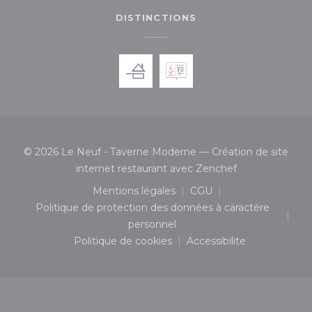
DISTINCTIONS
© 2026 Le Neuf - Taverne Moderne — Création de site
((ouvre une nou
internet restaurant avec
Zenchef
Mentions légales
CGU
((ouvre une nouvelle fenêtre))
((ouvre une nouvelle 
Politique de protection des données à caractère
((ouvre une nouvelle fenêtre))
personnel
Politique de cookies
Accessibilite
((ouvre une nouvelle fenêtre))
((ouvre une nouvelle