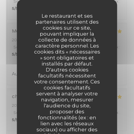
Service
:
5
/5
Ambiance
:
5
/5
Cuisine
:
5
/5
Qualité / Prix
:
5
/5
Le restaurant et ses
partenaires utilisent des
cookies sur ce site,
Mélanie
S
pouvant impliquer la
collecte de données à
2026-07-17
- 12:30 - Couverts 2
caractère personnel. Les
Service
:
5
/5
Ambiance
:
5
/5
Cuisine
:
5
/5
Qualité / Prix
:
cookies dits « nécessaires
5
/5
» sont obligatoires et
installés par défaut.
D'autres cookies
Au top comme toujours
facultatifs nécessitent
votre consentement. Ces
cookies facultatifs
servent à analyser votre
christine
B
navigation, mesurer
l'audience du site,
2026-07-14
- 12:30 - Couverts 5
proposer des
Service
:
5
/5
Ambiance
:
5
/5
Cuisine
:
5
/5
Qualité / Prix
:
fonctionnalités (ex : en
5
/5
lien avec les réseaux
sociaux) ou afficher des