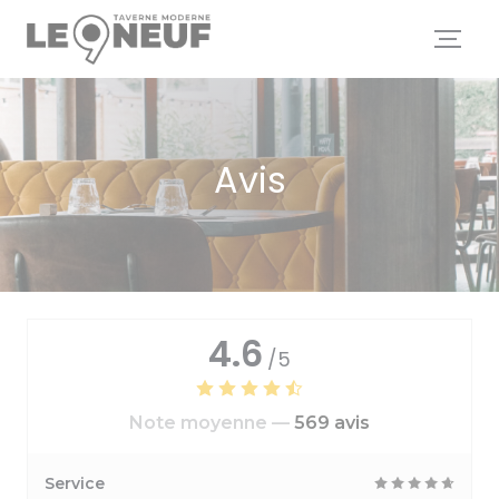
Personnalisation de vos choix en matière de cookies
Avis
4.6
/5
Note moyenne —
569 avis
Service