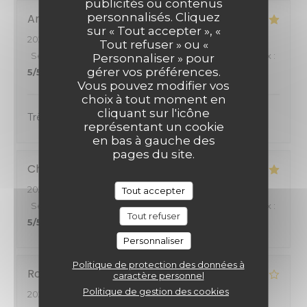
publicités ou contenus
personnalisés. Cliquez
Anissa
Z
sur « Tout accepter », «
2026-07-07
- 19:00 - Couverts 2
Tout refuser » ou «
Service
:
5
/5
Ambiance
:
5
/5
Cuisine
:
5
/5
Qualité / Prix
:
Personnaliser » pour
gérer vos préférences.
5
/5
Vous pouvez modifier vos
choix à tout moment en
cliquant sur l'icône
Très bon service, bon accueil :)
représentant un cookie
en bas à gauche des
pages du site.
Christian
W
2026-06-21
- 12:00 - Couverts 2
Tout accepter
Service
:
5
/5
Ambiance
:
5
/5
Cuisine
:
5
/5
Qualité / Prix
:
Tout refuser
5
/5
Personnaliser
Politique de protection des données à
Roger
Z
caractère personnel
Politique de gestion des cookies
2026-06-14
- 19:00 - Couverts 10