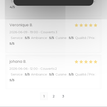
Service
:
5
/5
Ambiance
:
4
/5
Cuisine
:
3
/5
Qualité / Prix
:
4
/5
Veronique
B
2026-06-09
- 19:00 - Couverts 3
Service
:
5
/5
Ambiance
:
5
/5
Cuisine
:
5
/5
Qualité / Prix
:
5
/5
johana
B
2026-06-06
- 12:00 - Couverts 2
Service
:
5
/5
Ambiance
:
5
/5
Cuisine
:
5
/5
Qualité / Prix
:
5
/5
1
2
3